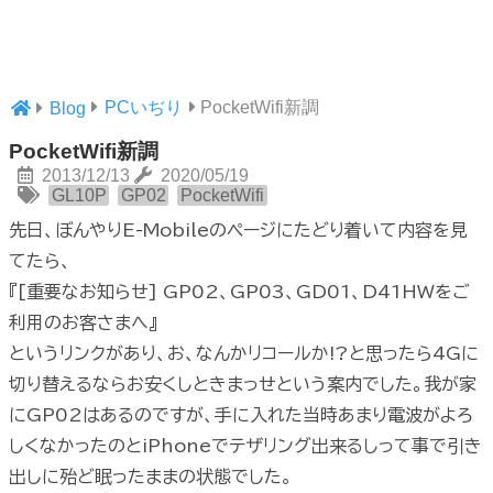
PCいぢり
PocketWifi新調
Blog
PocketWifi新調
2013/12/13
2020/05/19
GL10P
GP02
PocketWifi
先日、ぼんやりE-Mobileのページにたどり着いて内容を見
てたら、
『[重要なお知らせ] GP02、GP03、GD01、D41HWをご
利用のお客さまへ』
というリンクがあり、お、なんかリコールか!?と思ったら4Gに
切り替えるならお安くしときまっせという案内でした。我が家
にGP02はあるのですが、手に入れた当時あまり電波がよろ
しくなかったのとiPhoneでテザリング出来るしって事で引き
出しに殆ど眠ったままの状態でした。