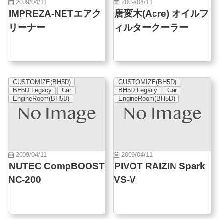
2009/04/11
2009/04/11
IMPREZA-NETエアク
唐変木(Acre) オイルフ
リーナー
ィルタークーラー
CUSTOMIZE(BH5D)
CUSTOMIZE(BH5D)
BH5D Legacy
Car
BH5D Legacy
Car
EngineRoom(BH5D)
EngineRoom(BH5D)
2009/04/11
2009/04/11
NUTEC CompBOOST
PIVOT RAIZIN Spark
NC-200
VS-V