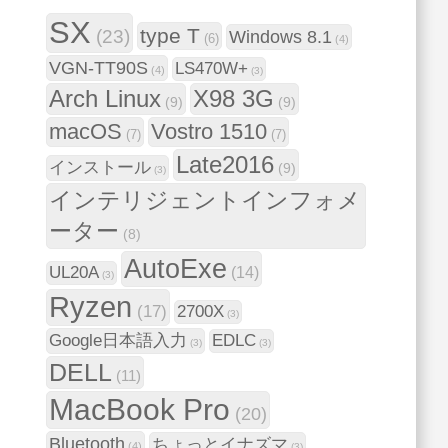
SX
type T
(23)
Windows 8.1
(6)
(4)
VGN-TT90S
LS470W+
(4)
(3)
Arch Linux
X98 3G
(9)
(9)
macOS
Vostro 1510
(7)
(7)
Late2016
インストール
(9)
(3)
インテリジェントインフォメ
ーター
(8)
AutoExe
UL20A
(14)
(3)
Ryzen
(17)
2700X
(3)
Google日本語入力
EDLC
(3)
(3)
DELL
(11)
MacBook Pro
(20)
Bluetooth
ちょっとイナズマ
(4)
(3)