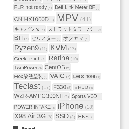
FLR not ready
Defi Link Meter BF
(4)
(3)
MPV
(41)
CN-HX1000D
(5)
キャパシタ
ストラットタワーバー
(4)
(3)
BH
オクヤマ
セルスター
(7)
(4)
(3)
KVM
Ryzen9
(11)
(13)
Retina
Geekbench
(10)
(4)
CentOS
TwinPower
(5)
(3)
VAIO
Let's note
Flex放熱塗装
(7)
(4)
(3)
Teclast
F330
BH5D
(17)
(5)
(4)
WZR-AMPG300NH
Sports VSD
(5)
(3)
iPhone
(18)
POWER INTAKE
(3)
X98 Air 3G
SSD
HKS
(8)
(8)
(4)