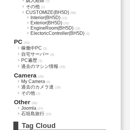
購入経緯
(3)
その他
(1)
CUSTOMIZE(BH5D)
(58)
Interior(BH5D)
(15)
Exterior(BH5D)
(20)
EngineRoom(BH5D)
(19)
ElectoricController(BH5D)
(4)
PC
(43)
稼働中PC
(3)
自宅サーバー
(6)
PC遍歴
(1)
過去のマシン情報
(33)
Camera
(26)
My Camera
(6)
過去のカメラ達
(19)
その他
(1)
Other
(60)
Joomla
(37)
石垣島旅行
(23)
Tag Cloud