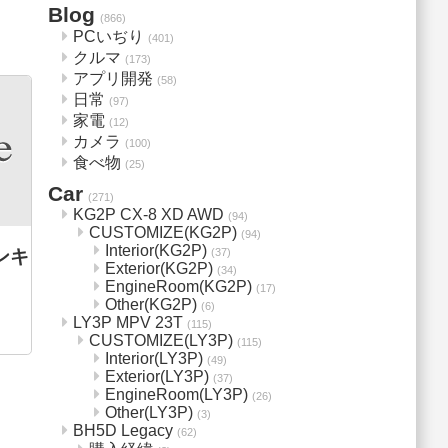
Blog
(866)
PCいぢり
(401)
クルマ
(173)
アプリ開発
(58)
日常
(97)
家電
(12)
カメラ
(100)
食べ物
(25)
Car
(271)
KG2P CX-8 XD AWD
(94)
CUSTOMIZE(KG2P)
(94)
Interior(KG2P)
ンキ
(37)
Exterior(KG2P)
(34)
EngineRoom(KG2P)
(17)
Other(KG2P)
(6)
LY3P MPV 23T
(115)
CUSTOMIZE(LY3P)
(115)
Interior(LY3P)
(49)
Exterior(LY3P)
(37)
EngineRoom(LY3P)
(26)
Other(LY3P)
(3)
BH5D Legacy
(62)