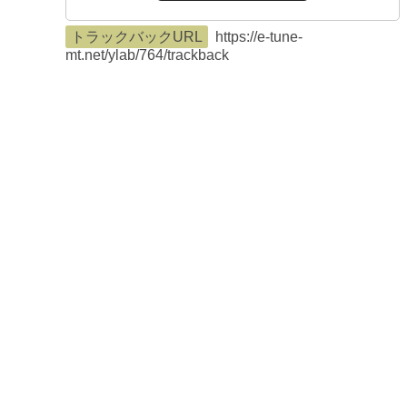
トラックバックURL
https://e-tune-
mt.net/ylab/764/trackback