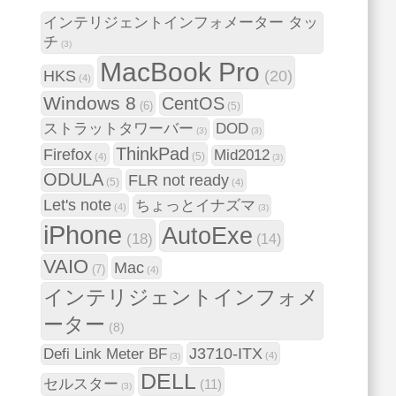
インテリジェントインフォメーター タッ
チ
(3)
MacBook Pro
HKS
(20)
(4)
Windows 8
CentOS
(6)
(5)
ストラットタワーバー
DOD
(3)
(3)
ThinkPad
Firefox
Mid2012
(5)
(4)
(3)
ODULA
FLR not ready
(5)
(4)
Let's note
ちょっとイナズマ
(4)
(3)
iPhone
AutoExe
(18)
(14)
VAIO
Mac
(7)
(4)
インテリジェントインフォメ
ーター
(8)
J3710-ITX
Defi Link Meter BF
(4)
(3)
DELL
セルスター
(11)
(3)