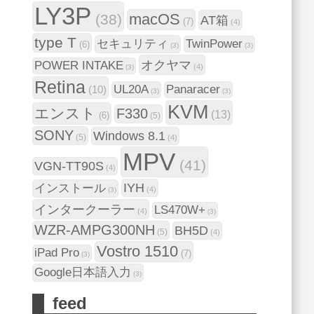
LY3P
macOS
(38)
AT箱
(7)
(4)
type T
セキュリティ
TwinPower
(6)
(3)
(3)
オクヤマ
POWER INTAKE
(4)
(3)
Retina
UL20A
Panaracer
(10)
(3)
(3)
KVM
エンスト
F330
(13)
(6)
(5)
SONY
Windows 8.1
(5)
(4)
MPV
(41)
VGN-TT90S
(4)
IYH
インストール
(4)
(3)
インタークーラー
LS470W+
(4)
(3)
WZR-AMPG300NH
BH5D
(5)
(4)
Vostro 1510
iPad Pro
(7)
(3)
Google日本語入力
(3)
feed