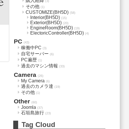
購入経緯
(3)
その他
(1)
CUSTOMIZE(BH5D)
(58)
Interior(BH5D)
(15)
Exterior(BH5D)
(20)
EngineRoom(BH5D)
(19)
ElectoricController(BH5D)
(4)
PC
(43)
稼働中PC
(3)
自宅サーバー
(6)
PC遍歴
(1)
過去のマシン情報
(33)
Camera
(26)
My Camera
(6)
過去のカメラ達
(19)
その他
(1)
Other
(60)
Joomla
(37)
石垣島旅行
(23)
Tag Cloud