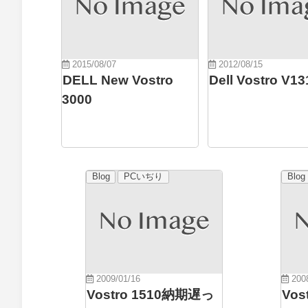
2015/08/07
2012/08/15
DELL New Vostro
Dell Vostro V13
3000
Blog
PCいぢり
Blog
2009/01/16
2008
Vostro 1510納期遅っ
Vos