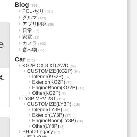
Blog
(866)
PCいぢり
(401)
クルマ
(173)
アプリ開発
(58)
日常
(97)
家電
(12)
カメラ
(100)
食べ物
(25)
Car
(271)
KG2P CX-8 XD AWD
(94)
CUSTOMIZE(KG2P)
(94)
え
Interior(KG2P)
(37)
Exterior(KG2P)
(34)
EngineRoom(KG2P)
(17)
Other(KG2P)
(6)
LY3P MPV 23T
(115)
CUSTOMIZE(LY3P)
(115)
Interior(LY3P)
(49)
Exterior(LY3P)
(37)
EngineRoom(LY3P)
(26)
Other(LY3P)
(3)
BH5D Legacy
(62)