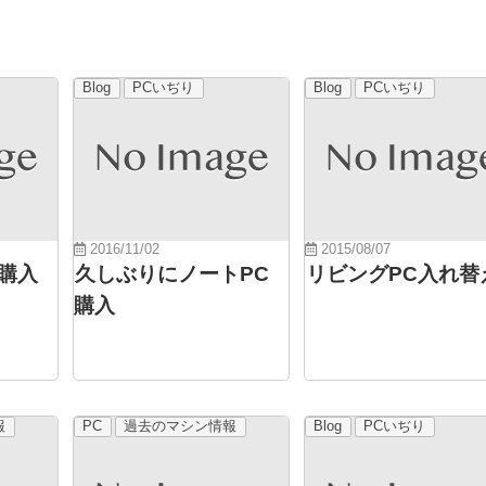
Blog
PCいぢり
Blog
PCいぢり
2016/11/02
2015/08/07
購入
久しぶりにノートPC
リビングPC入れ替
購入
報
PC
過去のマシン情報
Blog
PCいぢり