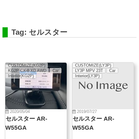
Tag: セルスター
CUSTOMIZE(KG2P)
CUSTOMIZE(LY3P)
KG2P CX-8 XD AWD
Car
LY3P MPV 23T
Car
Interior(KG2P)
Interior(LY3P)
2020/05/04
2019/07/27
セルスター AR-
セルスター AR-
W55GA
W55GA