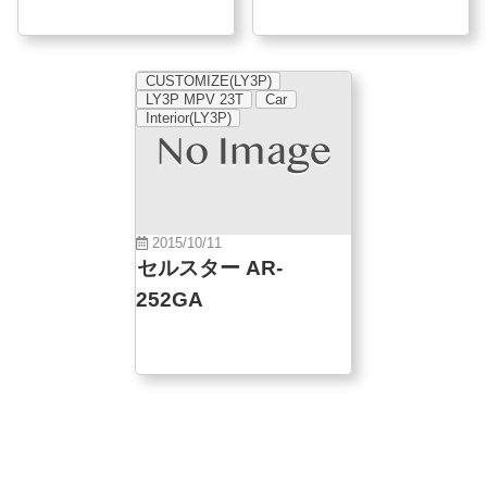
CUSTOMIZE(LY3P)
LY3P MPV 23T
Car
Interior(LY3P)
2015/10/11
セルスター AR-
252GA