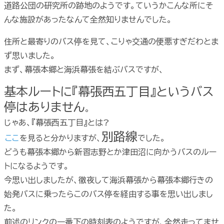
道路公団の研究所の跡地のようです。ていうかこんな所にそ
んな施設があったなんて全然知りませんでした。
住所と最寄りのバス停を見て、こりゃ交通の便悪すぎだわとま
ず思いました。
まず、幕張本郷と海浜幕張を結ぶバスですが、
基本ルートに『幕張西五丁目』というバス
停はありません
。
じゃあ、『幕張西五丁目』とは?
別路線
ここ
を見ると分かりますが、
でした。
どうも幕張本郷から新習志野とか津田沼に向かうバスのルー
トになるようです。
今思い出しましたが、徹夜して海浜幕張から幕張本郷行きの
始発バスに乗ったらこのバス停を経由する事を思い出しまし
た。
前述のリンクの一番下の時刻表のようですが、全然走ってませ