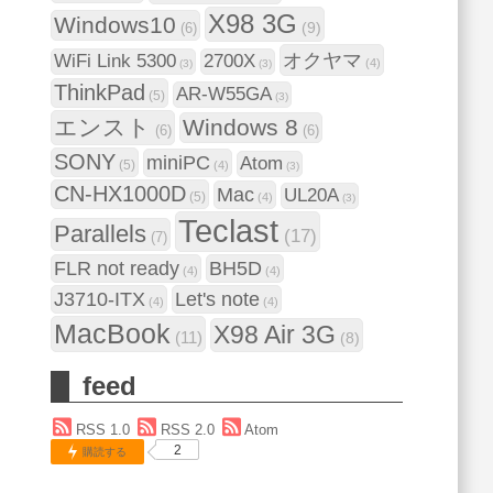
X98 3G
Windows10
(9)
(6)
オクヤマ
WiFi Link 5300
2700X
(4)
(3)
(3)
ThinkPad
AR-W55GA
(5)
(3)
エンスト
Windows 8
(6)
(6)
SONY
miniPC
Atom
(5)
(4)
(3)
CN-HX1000D
Mac
UL20A
(5)
(4)
(3)
Teclast
Parallels
(17)
(7)
FLR not ready
BH5D
(4)
(4)
J3710-ITX
Let's note
(4)
(4)
MacBook
X98 Air 3G
(11)
(8)
feed
RSS 1.0
RSS 2.0
Atom
2
購読する