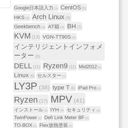
CentOS
Google日本語入力
(5)
(3)
Arch Linux
HKS
(9)
(4)
BH
Geekbench
AT箱
(7)
(4)
(4)
KVM
VGN-TT90S
(13)
(4)
インテリジェントインフォメ
ーター
(8)
DELL
Ryzen9
Mid2012
(11)
(11)
(3)
Linux
セルスター
(6)
(3)
LY3P
(38)
type T
iPad Pro
(6)
(3)
MPV
Ryzen
(41)
(17)
IYH
インストール
セキュリティ
(4)
(3)
(3)
TwinPower
Defi Link Meter BF
(3)
(3)
TO-BOX
Flex放熱塗装
(3)
(3)