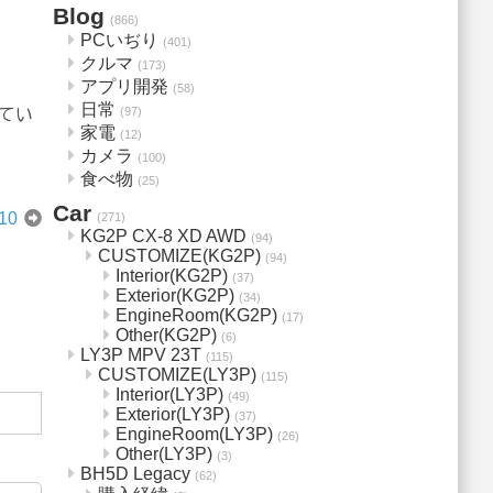
Blog
(866)
PCいぢり
(401)
クルマ
(173)
アプリ開発
(58)
日常
(97)
てい
家電
(12)
カメラ
(100)
食べ物
(25)
Car
10
(271)
KG2P CX-8 XD AWD
(94)
CUSTOMIZE(KG2P)
(94)
Interior(KG2P)
(37)
Exterior(KG2P)
(34)
EngineRoom(KG2P)
(17)
Other(KG2P)
(6)
LY3P MPV 23T
(115)
CUSTOMIZE(LY3P)
(115)
Interior(LY3P)
(49)
Exterior(LY3P)
(37)
EngineRoom(LY3P)
(26)
Other(LY3P)
(3)
BH5D Legacy
(62)