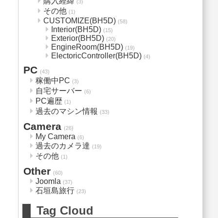
購入経緯
(3)
その他
(1)
CUSTOMIZE(BH5D)
(58)
Interior(BH5D)
(15)
Exterior(BH5D)
(20)
EngineRoom(BH5D)
(19)
ElectoricController(BH5D)
(4)
PC
(43)
稼働中PC
(3)
自宅サーバー
(6)
PC遍歴
(1)
過去のマシン情報
(33)
Camera
(26)
My Camera
(6)
過去のカメラ達
(19)
その他
(1)
Other
(60)
Joomla
(37)
石垣島旅行
(23)
Tag Cloud