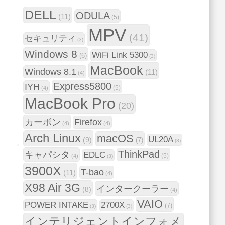
DELL
ODULA
(11)
(5)
MPV
(41)
セキュリティ
(3)
Windows 8
WiFi Link 5300
(6)
(3)
MacBook
Windows 8.1
(11)
(4)
Express5800
IYH
(5)
(4)
MacBook Pro
(20)
カーボン
Firefox
(4)
(4)
Arch Linux
macOS
UL20A
(9)
(7)
(3)
ThinkPad
キャパシタ
EDLC
(5)
(4)
(3)
3900X
T-bao
(11)
(4)
X98 Air 3G
インタークーラー
(8)
(4)
VAIO
POWER INTAKE
2700X
(7)
(3)
(3)
インテリジェントインフォメ