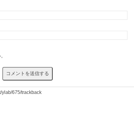
い。
et/ylab/675/trackback