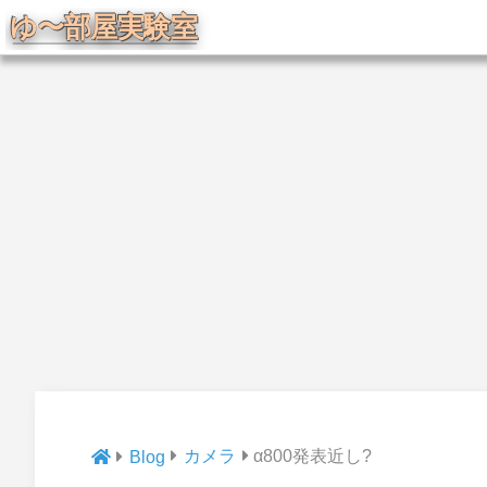
カメラ
α800発表近し?
Blog