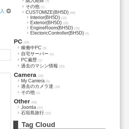
購入経緯
(3)
その他
(1)
購入
CUSTOMIZE(BH5D)
(58)
Interior(BH5D)
(15)
Exterior(BH5D)
(20)
EngineRoom(BH5D)
(19)
ElectoricController(BH5D)
(4)
PC
(43)
稼働中PC
(3)
自宅サーバー
(6)
PC遍歴
(1)
過去のマシン情報
(33)
Camera
(26)
My Camera
(6)
過去のカメラ達
(19)
その他
(1)
Other
(60)
Joomla
(37)
石垣島旅行
(23)
Tag Cloud