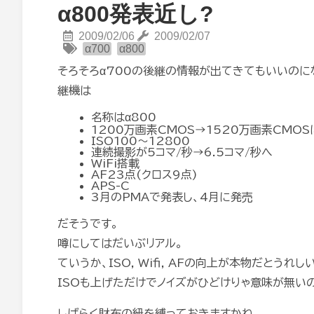
α800発表近し?
2009/02/06
2009/02/07
α700
α800
そろそろα700の後継の情報が出てきてもいいのに
継機は
名称はα800
1200万画素CMOS→1520万画素CMO
ISO100〜12800
連続撮影が5コマ/秒→6.5コマ/秒へ
WiFi搭載
AF23点(クロス9点)
APS-C
3月のPMAで発表し、4月に発売
だそうです。
噂にしてはだいぶリアル。
ていうか、ISO, Wifi, AFの向上が本物だとうれし
ISOも上げただけでノイズがひどけりゃ意味が無い
しばらく財布の紐を縛っておきますかね。