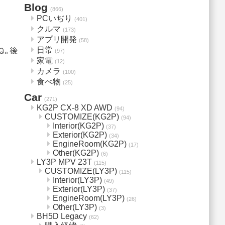
Blog
(866)
PCいぢり
(401)
クルマ
(173)
アプリ開発
(58)
日常
ね。後
(97)
家電
(12)
カメラ
(100)
食べ物
(25)
Car
(271)
KG2P CX-8 XD AWD
(94)
CUSTOMIZE(KG2P)
(94)
Interior(KG2P)
(37)
Exterior(KG2P)
(34)
EngineRoom(KG2P)
(17)
Other(KG2P)
(6)
LY3P MPV 23T
(115)
CUSTOMIZE(LY3P)
(115)
Interior(LY3P)
(49)
Exterior(LY3P)
(37)
EngineRoom(LY3P)
(26)
Other(LY3P)
(3)
BH5D Legacy
(62)