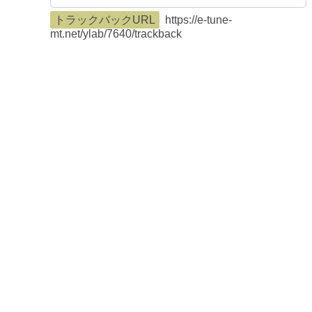
トラックバックURL
https://e-tune-
mt.net/ylab/7640/trackback