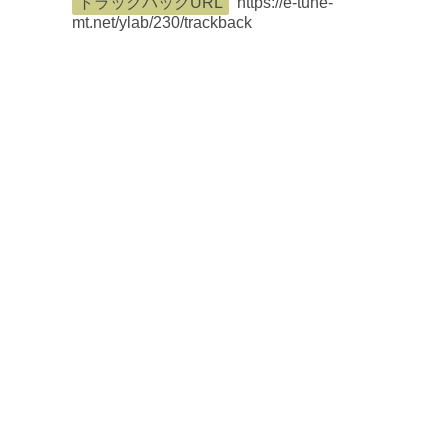
トラックバックURL
https://e-tune-
mt.net/ylab/230/trackback