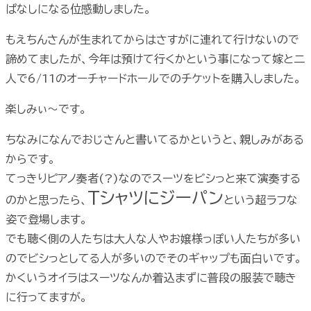
ぱなしになる位感動しました。
もえちんさんが生まれてからはさすがに連れて行けないので
諦めてましたが、今年は預けて行くかという事になって嫁と二
人で6/11のオーチャードホールでのチケットを購入しました。
楽しみぃ〜です。
ちなみになんでおじさんと書いてるかというと、親しみがある
からです。
てっきりピアノ奏者(?)なのでスーツをビシっと来て演奏する
Tシャツにジーパン
のかと思ったら、
という超ラフな
姿で登場します。
でも聴く側の人たちは大人な人やお嬢様っぽい人たちが多い
のでビシっとしてる人が多いのでそのギャップも面白いです。
かくいうオイラはスーツなんか着込まずに普段の服装で聴き
に行ってますが。