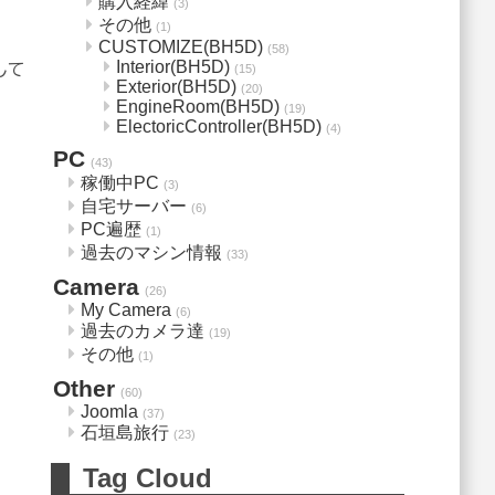
購入経緯
(3)
その他
(1)
CUSTOMIZE(BH5D)
(58)
Interior(BH5D)
して
(15)
Exterior(BH5D)
(20)
EngineRoom(BH5D)
(19)
ElectoricController(BH5D)
(4)
PC
(43)
稼働中PC
(3)
自宅サーバー
(6)
PC遍歴
(1)
過去のマシン情報
(33)
Camera
(26)
My Camera
(6)
過去のカメラ達
(19)
その他
(1)
Other
(60)
Joomla
(37)
石垣島旅行
(23)
Tag Cloud