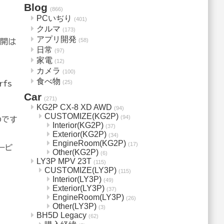
Blog
(866)
PCいぢり
(401)
クルマ
(173)
アプリ開発
(58)
公開は
日常
(97)
家電
(12)
カメラ
(100)
食べ物
(25)
fs
Car
(271)
KG2P CX-8 XD AWD
(94)
CUSTOMIZE(KG2P)
(94)
のです
Interior(KG2P)
(37)
Exterior(KG2P)
(34)
EngineRoom(KG2P)
(17)
ービ
Other(KG2P)
(6)
LY3P MPV 23T
(115)
CUSTOMIZE(LY3P)
(115)
Interior(LY3P)
(49)
Exterior(LY3P)
(37)
EngineRoom(LY3P)
(26)
Other(LY3P)
(3)
BH5D Legacy
(62)