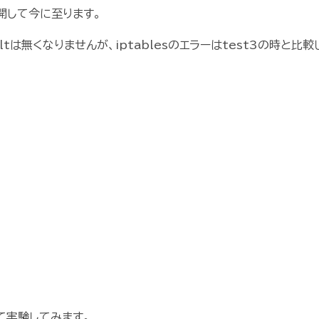
再開して今に至ります。
ultは無くなりませんが、iptablesのエラーはtest3の時と比較
見て実験してみます。