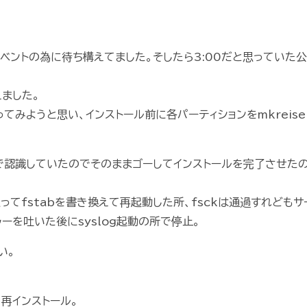
ベントの為に待ち構えてました。そしたら3:00だと思っていた
ました。
やってみようと思い、インストール前に各パーティションをmkreiser
fsで認識していたのでそのままゴーしてインストールを完了させた
思ってfstabを書き換えて再起動した所、fsckは通過すれどもサ
を吐いた後にsyslog起動の所で停止。
い。
て再インストール。