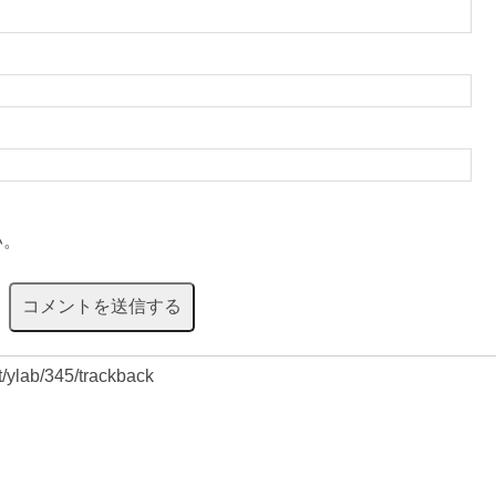
い。
et/ylab/345/trackback