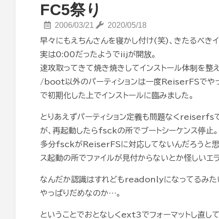
FC5祭り
2006/03/21
2020/05/18
早々にもえちんさんを寝かし付け(笑)、きたるべきイ
実は0:00だったようでiijが開放。
速攻取ってきて焼き焼きしてインストール体制を整え
/boot以外のパーティションは一度ReiserFSで
で初期化した上でインストールに臨みました。
とりあえずパーティション定義も問題なくreiser
が、再起動したらfsckの所でブートシーケンス停止。
多分fsckがReiserFSに対応してないんだろうと
ス起動の所でファイルが見付からないとか怪しいエラー
なんだか認識はすれどもreadonlyになってるみた
やっぱりだめなのか…。
ということでおとなしくext3でフォーマットし直し