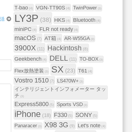
T-bao
VGN-TT90S
TwinPower
(4)
(4)
(3)
LY3P
(38)
復活
HKS
Bluetooth
(4)
(4)
miniPC
FLR not ready
(4)
(4)
macOS
AT箱
AR-W55GA
(7)
(4)
(3)
3900X
Hackintosh
(11)
(8)
DELL
Geekbench
TO-BOX
(11)
(4)
(3)
SX
(23)
T61
Flex放熱塗装
(4)
(3)
Vostro 1510
LS470W+
(7)
(3)
インテリジェントインフォメーター タッ
チ
(3)
Express5800
Sports VSD
(5)
(3)
iPhone
F330
SONY
(18)
(5)
(5)
X98 3G
Let's note
Panaracer
(9)
(4)
(3)