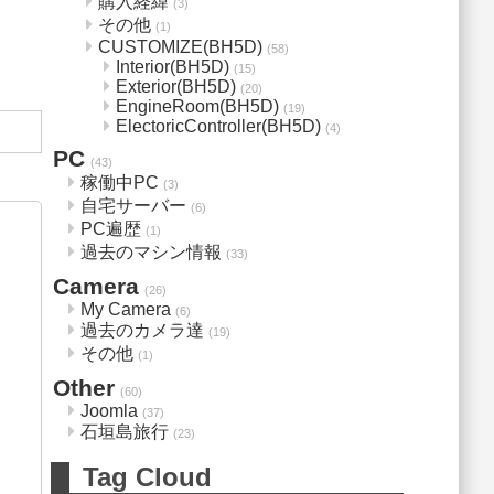
購入経緯
(3)
その他
(1)
CUSTOMIZE(BH5D)
(58)
Interior(BH5D)
(15)
Exterior(BH5D)
(20)
EngineRoom(BH5D)
(19)
ElectoricController(BH5D)
(4)
PC
(43)
稼働中PC
(3)
自宅サーバー
(6)
PC遍歴
(1)
過去のマシン情報
(33)
Camera
(26)
My Camera
(6)
過去のカメラ達
(19)
その他
(1)
Other
(60)
Joomla
(37)
石垣島旅行
(23)
Tag Cloud