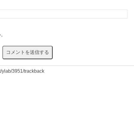
い。
et/ylab/3951/trackback