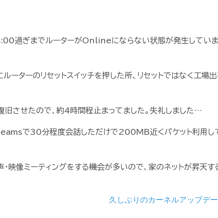
:00過ぎまでルーターがOnlineにならない状態が発生してい
ルーターのリセットスイッチを押した所、リセットではなく工場出
復旧させたので、約4時間程止まってました。失礼しました…
Teamsで30分程度会話しただけで200MB近くパケット利用し
音声・映像ミーティングをする機会が多いので、家のネットが昇天す
久しぶりのカーネルアップデ