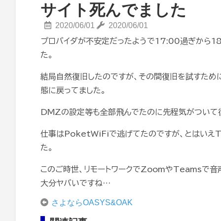
サイト死んでました
2020/06/01
2020/06/01
プロバイダが不安定だったようで17:00過ぎから18
た。
結局自然復旧したのですが、その間復旧を試すために
態に戻ってました。
DMZの設定等も全部飛んでたのに先程気がついて
仕事はPoketWiFiで逃げてたのですが、とはいえ
た。
このご時世、リモートワークでZoomやTeamsで
大分ヤバいですね…
さよならOASYS&OAK