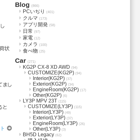
Blog
(866)
PCいぢり
(401)
クルマ
(173)
アプリ開発
(58)
まし
日常
(97)
家電
(12)
カメラ
(100)
荷状
食べ物
(25)
Car
(271)
KG2P CX-8 XD AWD
(94)
CUSTOMIZE(KG2P)
(94)
Interior(KG2P)
(37)
Exterior(KG2P)
てまし
(34)
EngineRoom(KG2P)
(17)
Other(KG2P)
(6)
LY3P MPV 23T
(115)
CUSTOMIZE(LY3P)
ると
(115)
Interior(LY3P)
(49)
Exterior(LY3P)
(37)
EngineRoom(LY3P)
(26)
ート
Other(LY3P)
(3)
BH5D Legacy
(62)