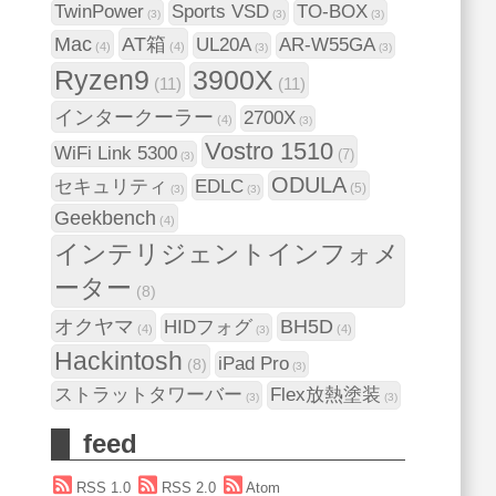
TwinPower
Sports VSD
TO-BOX
(3)
(3)
(3)
Mac
AT箱
UL20A
AR-W55GA
(4)
(4)
(3)
(3)
Ryzen9
3900X
(11)
(11)
インタークーラー
2700X
(4)
(3)
Vostro 1510
WiFi Link 5300
(7)
(3)
ODULA
セキュリティ
EDLC
(5)
(3)
(3)
Geekbench
(4)
インテリジェントインフォメ
ーター
(8)
オクヤマ
BH5D
HIDフォグ
(4)
(4)
(3)
Hackintosh
iPad Pro
(8)
(3)
ストラットタワーバー
Flex放熱塗装
(3)
(3)
feed
RSS 1.0
RSS 2.0
Atom