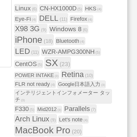
Linux
CN-HX1000D
HKS
(6)
(5)
(4)
DELL
Eye-Fi
Firefox
(11)
(4)
(4)
X98 3G
Windows 8
(9)
(6)
iPhone
Bluetooth
(18)
(4)
LED
WZR-AMPG300NH
(11)
(5)
SX
CentOS
(23)
(5)
Retina
POWER INTAKE
(10)
(3)
FLR not ready
Google日本語入力
(4)
(3)
インテリジェントインフォメーター タッ
チ
(3)
Parallels
F330
Mid2012
(7)
(5)
(3)
Arch Linux
Let's note
(9)
(4)
MacBook Pro
(20)