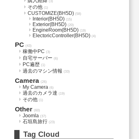
購入経緯
(3)
その他
(1)
CUSTOMIZE(BH5D)
(58)
Interior(BH5D)
(15)
Exterior(BH5D)
(20)
EngineRoom(BH5D)
(19)
ElectoricController(BH5D)
(4)
PC
(43)
稼働中PC
(3)
自宅サーバー
(6)
PC遍歴
(1)
過去のマシン情報
(33)
Camera
(26)
My Camera
(6)
過去のカメラ達
(19)
その他
(1)
Other
(60)
Joomla
(37)
石垣島旅行
(23)
Tag Cloud