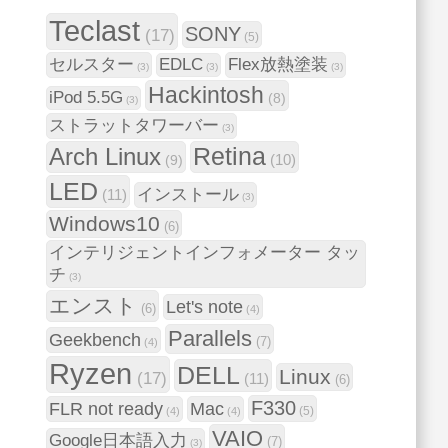
Teclast
SONY
(17)
(5)
セルスター
EDLC
Flex放熱塗装
(3)
(3)
(3)
Hackintosh
iPod 5.5G
(8)
(3)
ストラットタワーバー
(3)
Arch Linux
Retina
(9)
(10)
LED
インストール
(11)
(3)
Windows10
(6)
インテリジェントインフォメーター タッ
チ
(3)
エンスト
Let's note
(6)
(4)
Parallels
Geekbench
(7)
(4)
Ryzen
DELL
Linux
(17)
(11)
(6)
F330
FLR not ready
Mac
(5)
(4)
(4)
VAIO
Google日本語入力
(7)
(3)