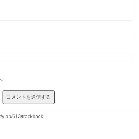
い。
et/ylab/613/trackback