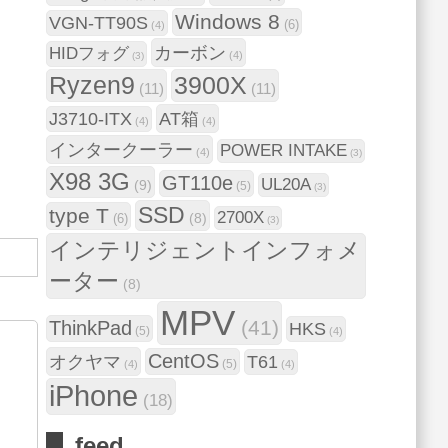
Windows 8
VGN-TT90S
(6)
(4)
カーボン
HIDフォグ
(4)
(3)
Ryzen9
3900X
(11)
(11)
J3710-ITX
AT箱
(4)
(4)
インタークーラー
POWER INTAKE
(4)
(3)
X98 3G
GT110e
UL20A
(9)
(5)
(3)
SSD
type T
2700X
(8)
(6)
(3)
インテリジェントインフォメ
ーター
(8)
MPV
(41)
ThinkPad
HKS
(5)
(4)
CentOS
オクヤマ
T61
(5)
(4)
(4)
iPhone
(18)
feed