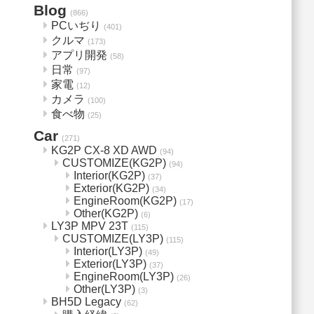
Blog
(866)
PCいぢり
(401)
クルマ
(173)
アプリ開発
(58)
日常
(97)
家電
(12)
カメラ
(100)
食べ物
(25)
Car
(271)
KG2P CX-8 XD AWD
(94)
CUSTOMIZE(KG2P)
(94)
Interior(KG2P)
(37)
Exterior(KG2P)
(34)
EngineRoom(KG2P)
(17)
Other(KG2P)
(6)
LY3P MPV 23T
(115)
CUSTOMIZE(LY3P)
(115)
Interior(LY3P)
(49)
Exterior(LY3P)
(37)
EngineRoom(LY3P)
(26)
Other(LY3P)
(3)
BH5D Legacy
(62)