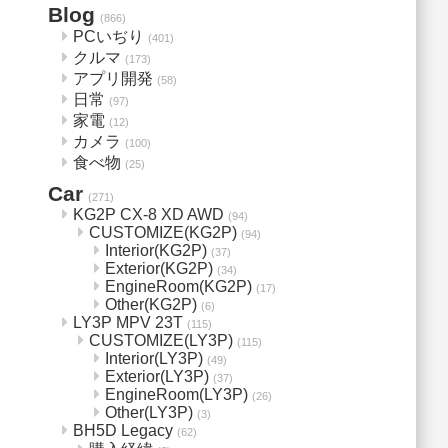
Blog
(866)
PCいぢり
(401)
クルマ
(173)
アプリ開発
(58)
日常
(97)
家電
(12)
カメラ
(100)
食べ物
(25)
Car
(271)
KG2P CX-8 XD AWD
(94)
CUSTOMIZE(KG2P)
(94)
Interior(KG2P)
(37)
Exterior(KG2P)
(34)
EngineRoom(KG2P)
(17)
Other(KG2P)
(6)
LY3P MPV 23T
(115)
CUSTOMIZE(LY3P)
(115)
Interior(LY3P)
(49)
Exterior(LY3P)
(37)
EngineRoom(LY3P)
(26)
Other(LY3P)
(3)
BH5D Legacy
(62)