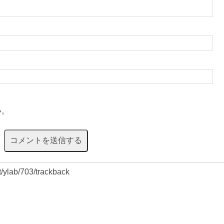
い。
et/ylab/703/trackback