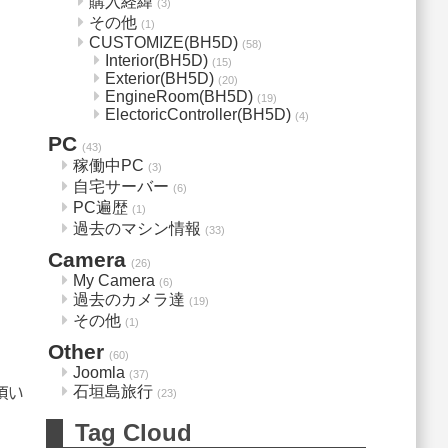
購入経緯
(3)
その他
(1)
CUSTOMIZE(BH5D)
(58)
Interior(BH5D)
(15)
Exterior(BH5D)
(20)
EngineRoom(BH5D)
(19)
ElectoricController(BH5D)
(4)
PC
(43)
稼働中PC
(3)
自宅サーバー
(6)
PC遍歴
(1)
過去のマシン情報
(33)
Camera
(26)
My Camera
(6)
過去のカメラ達
(19)
その他
(1)
Other
(60)
Joomla
(37)
石垣島旅行
頂い
(23)
Tag Cloud