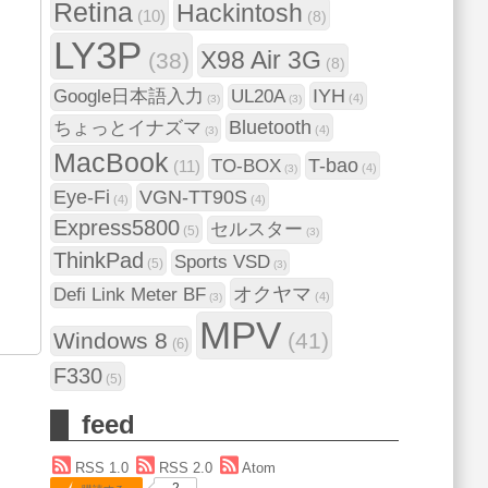
Retina
Hackintosh
(10)
(8)
LY3P
X98 Air 3G
(38)
(8)
IYH
Google日本語入力
UL20A
(4)
(3)
(3)
Bluetooth
ちょっとイナズマ
(4)
(3)
MacBook
T-bao
TO-BOX
(11)
(4)
(3)
Eye-Fi
VGN-TT90S
(4)
(4)
Express5800
セルスター
(5)
(3)
ThinkPad
Sports VSD
(5)
(3)
オクヤマ
Defi Link Meter BF
(4)
(3)
MPV
Windows 8
(41)
(6)
F330
(5)
feed
RSS 1.0
RSS 2.0
Atom