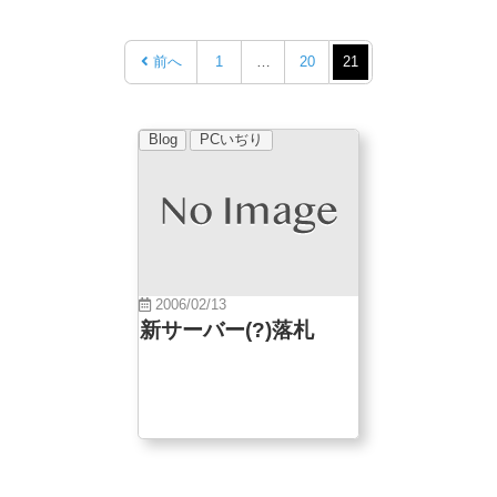
前へ
1
…
20
21
Blog
PCいぢり
2006/02/13
新サーバー(?)落札