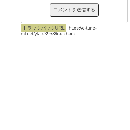
トラックバックURL
https://e-tune-
mt.net/ylab/3958/trackback