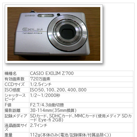
機種名
CASIO EXILIM Z700
有効画素数
720万画素
CCDサイズ
1/2.5インチ
ISO感度
ISO50、100、200、400、800
シャッタース
1/2～1/2000秒
ピード
F値
F2.7/4.3自動切替
撮影距離
38-114mm(35mm換算)
記録メディア
SDカード、SDHCカード、MMCカード(使用メディア SDカ
ード Eye-fi 2GB)
液晶画面サイ
2.7インチ
ズ
重量
112g(本体のみ(電池/記録媒体/付属品除く))