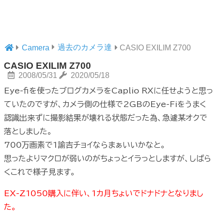
過去のカメラ達
Camera
CASIO EXILIM Z700
CASIO EXILIM Z700
2008/05/31
2020/05/18
Eye-fiを使ったブログカメラをCaplio RXに任せようと思っ
ていたのですが、カメラ側の仕様で2GBのEye-Fiをうまく
認識出来ずに撮影結果が壊れる状態だった為、急遽某オクで
落としました。
700万画素で1諭吉チョイならまぁいいかなと。
思ったよりマクロが弱いのがちょっとイラっとしますが、しばら
くこれで様子見ます。
EX-Z1050購入に伴い、1カ月ちょいでドナドナとなりまし
た。