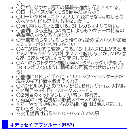
い。
○足がしなやか。路面の情報を適度に伝えてくれる。
○ロードノイズが静か。55偏平だからか?
○ロールがBHレガシィと大して変わらない。むしろ今
のヘタったビル足よりも少ないかも。
○頭が軽い。スッと曲がる。BHレガシィよりも軽い。
○直噴による圧縮比の高さによるものかターボ特有の
発進時のかったるさがない。
○車重を感じない。むしろ軽やか。踏めばスルスル加速
する。ターボのドッカンが無い。
○ATが積極的に変速してる。(BHは4速に上がるとほ
とんどキックダウン以外はシフト制御しないが、MPVは
6速、5速を状況によって変速してる)
○ATのシフトダウン制御が早く、タイムラグが少ない。
(BHレガシィのように積極的な回転合わせはいらなそ
う)
○普通にDドライブで走っていてシフトインジケータが
現在のギア位置を教えてくれる
○ハンドルが小さめでいい感じ。BHレガシィより小径。
○2列目→3列目にウォークスルー可。
○2列目のオットマンはいい感じ。寝れる。
○荷室の下も結構広い収納スペースがある。
×でもやっぱり幅があるので細い道は以前より気にし
ないとダメかも
△実用燃費は街乗りで8～9km/Lとの事
オデッセイ アブソルート(RB3)