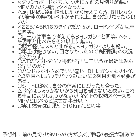
×ダッシュボードが広い。ゆえに左前の見切りが悪い。
MPVの方が運転しやすかった。
△足は固め。路面情報は細かく伝えてくる。BHレガシ
ィが新車の時のレベルかそれ以上。自分だけだったら良
いが…
×225/45R18のタイヤだからか、ロードノイズが現車
と同等。
○ロールは車高で考えてもBHレガシィと同等。ヘタっ
た現車と比べたらそれ以上に無い。
○頭が軽い。スッと曲がる。BHレガシィよりも軽い。
○車重は感じない。回さなかったので高回転時の状況
は分からず。
○ATのシフトダウン制御が早い。ていうか最近はみん
な早いのか?
○ハンドルが小さめでいい感じ。BHレガシィより小径。
△3列目へはハッチバックみたいに2列目を倒す必要が
ある。
○シートは深く、自分の体系にはぴったり合った。
△荷室はしょうがないが3列目を倒さないと狭い。これ
も車高によりしょうがないが荷室下の収納スペースも
MPVと比べると深さが半分以下
○実用燃費は街乗りで10km/Lとの事
予想外に前の見切りがMPVの方が良く、車幅の感覚が読みや