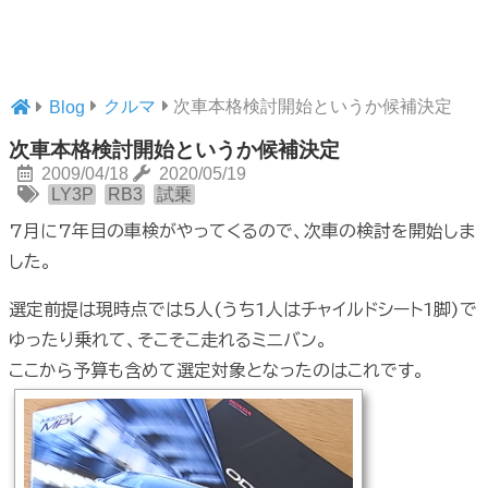
クルマ
次車本格検討開始というか候補決定
Blog
次車本格検討開始というか候補決定
2009/04/18
2020/05/19
LY3P
RB3
試乗
7月に7年目の車検がやってくるので、次車の検討を開始しま
した。
選定前提は現時点では5人(うち1人はチャイルドシート1脚)で
ゆったり乗れて、そこそこ走れるミニバン。
ここから予算も含めて選定対象となったのはこれです。