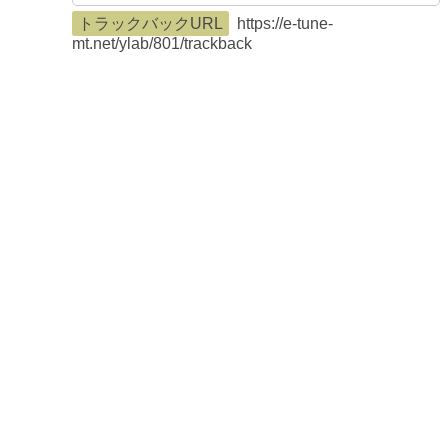
トラックバックURL
https://e-tune-
mt.net/ylab/801/trackback