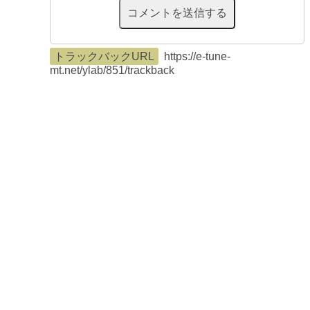
トラックバックURL
https://e-tune-
mt.net/ylab/851/trackback