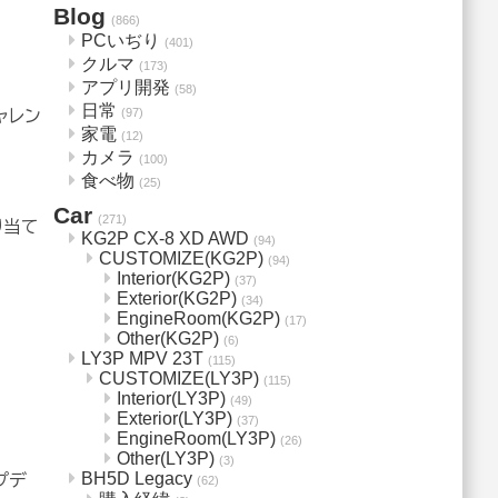
Blog
(866)
PCいぢり
(401)
クルマ
(173)
アプリ開発
(58)
日常
(97)
ャレン
家電
(12)
カメラ
(100)
食べ物
(25)
Car
(271)
り当て
KG2P CX-8 XD AWD
(94)
CUSTOMIZE(KG2P)
(94)
Interior(KG2P)
(37)
Exterior(KG2P)
(34)
EngineRoom(KG2P)
(17)
Other(KG2P)
(6)
LY3P MPV 23T
(115)
CUSTOMIZE(LY3P)
(115)
Interior(LY3P)
(49)
Exterior(LY3P)
(37)
EngineRoom(LY3P)
(26)
Other(LY3P)
(3)
BH5D Legacy
プデ
(62)