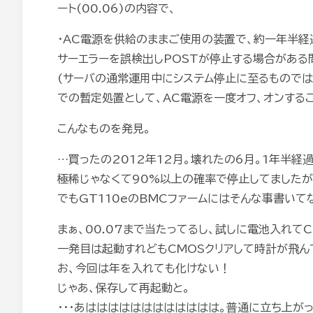
ート(00.06)の内容で、
・AC電源を供給のままご使用の装置で、約一年半
サーエラーを誤検出しPOSTが停止する場合がある
(サーバの通常運用中にシステム停止に至るものでは
での暫定処置として、AC電源を一度オフ、オンするこ
こんなものを発見。
…買ったの2012年12月。壊れたの6月。1年半経
極稀じゃなくて90%以上の確率で停止してましたが
でもGT110eのBMCファームにはそんな事書いて
まぁ、00.07まで当たってるし、試しに電池入れて
一発目は起動すれどもCMOSクリアして時計が飛ん
お、今回は年を入れても化けない！
じゃあ、保存して再起動と。
・・・あはははははははははははは。普通に立ち上がっ