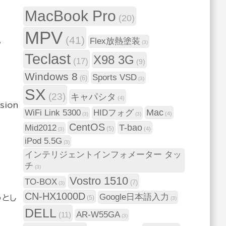
MacBook Pro
(20)
MPV
(41)
。
Flex放熱塗装
(3)
Teclast
X98 3G
(17)
(9)
Windows 8
Sports VSD
(6)
(3)
SX
(23)
キャパシタ
(4)
sion
Mac
WiFi Link 5300
HIDフォグ
(4)
(3)
(3)
CentOS
T-bao
Mid2012
(5)
(4)
(3)
iPod 5.5G
(3)
インテリジェントインフォメーター タッ
チ
(3)
Vostro 1510
TO-BOX
(7)
(3)
CN-HX1000D
Google日本語入力
うとし
(5)
(3)
DELL
AR-W55GA
(11)
(3)