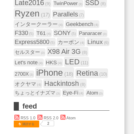
Late2016
SSD
TwinPower
(9)
(8)
(3)
Ryzen
Parallels
(17)
(7)
インタークーラー
Geekbench
(4)
(4)
F330
SONY
T61
Panaracer
(5)
(5)
(4)
(3)
Linux
Express5800
カーボン
(6)
(5)
(4)
X98 Air 3G
セルスター
(8)
(3)
LED
Let's note
HKS
(11)
(4)
(4)
iPhone
Retina
(18)
2700X
(10)
(3)
Hackintosh
オクヤマ
(8)
(4)
Eye-Fi
ちょっとイナズマ
Atom
(4)
(3)
(3)
feed
RSS 1.0
RSS 2.0
Atom
2
購読する