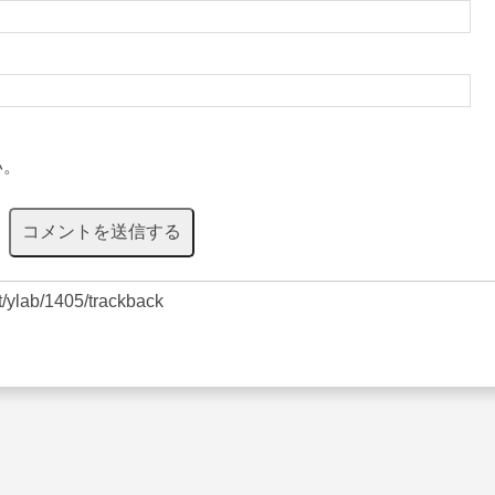
い。
et/ylab/1405/trackback