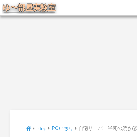
PCいぢり
自宅サーバー半死の続き(復
Blog