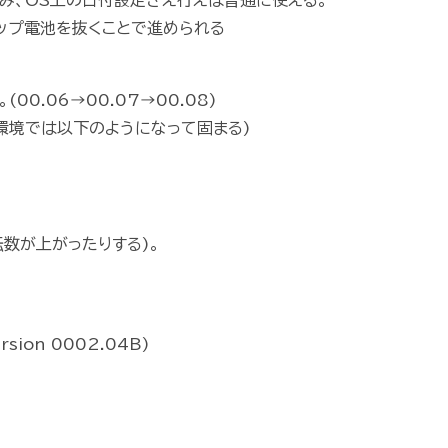
み、OS上の日付設定さえ行えば普通に使える。
ップ電池を抜くことで進められる
0.06→00.07→00.08)
の環境では以下のようになって固まる)
数が上がったりする)。
ersion 0002.04B)