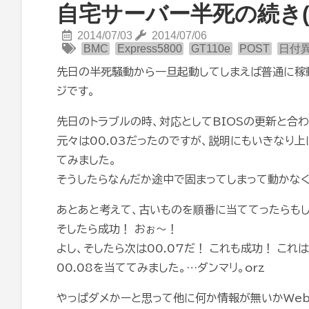
自宅サーバー半死の続き(
2014/07/03
2014/07/06
BMC
Express5800
GT110e
POST
日付
先日の半死騒動から一旦起動してしまえば普通に稼
ジです。
先日のトラブルの時、対応としてBIOSの更新と合
元々は00.03だったのですが、説明にもいきなり上
てみました。
そうしたらなんだか途中で固まってしまって動かなく
あとあと考えて、古いものを順番に当ててったらもし
そしたら成功！ おぉ～！
よし、そしたら次は00.07だ！ これも成功！ これ
00.08を当ててみました。…ダンマリ。orz
やっぱダメかーと思って他に何か情報が無いかWebをう