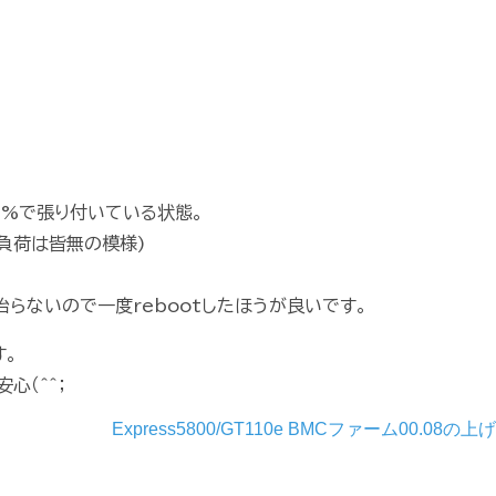
0%で張り付いている状態。
負荷は皆無の模様)
きは治らないので一度rebootしたほうが良いです。
す。
心（＾＾；
Express5800/GT110e BMCファーム00.08の上