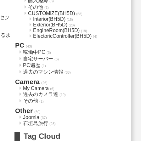
購入経緯
(3)
その他
(1)
CUSTOMIZE(BH5D)
(58)
セン
Interior(BH5D)
(15)
Exterior(BH5D)
(20)
EngineRoom(BH5D)
(19)
するま
ElectoricController(BH5D)
(4)
PC
(43)
稼働中PC
(3)
自宅サーバー
(6)
PC遍歴
(1)
過去のマシン情報
(33)
Camera
(26)
My Camera
(6)
過去のカメラ達
(19)
その他
(1)
Other
(60)
Joomla
(37)
石垣島旅行
(23)
Tag Cloud