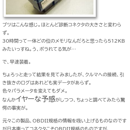
ブツはこんな感じ。ほとんど診断コネクタの大きさと変わら
ず。
30時間って一体どの位のメモリなんだろと思ったら512KB
みたいっすね。う、ボラれてる気が…
で、早速装着。
ちょろっと走って結果を見てみましたが、クルマへの接続、引
き抜きのログはあれども実データがあらず。
色々パラメータを変えてもダメ。
イヤーな予感
なんか
がしつつ、ちょっと調べてみたら驚
愕の事実が。
元々この製品、OBDII規格の情報を吸い上げるものなのです
が日本車ってコネクタこそOBDII規格のものですが、