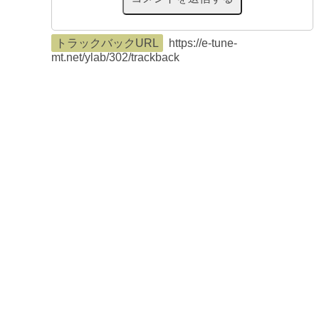
トラックバックURL
https://e-tune-
mt.net/ylab/302/trackback