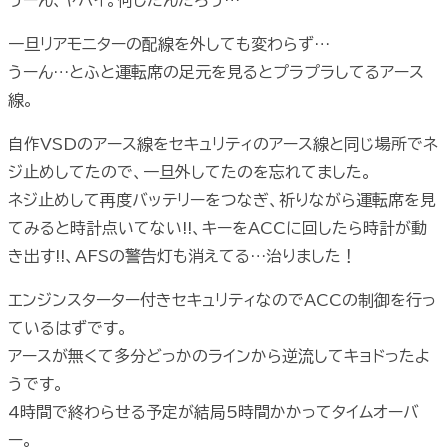
うーん、ヤバイ。何したんだろう…
一旦リアモニターの配線を外しても変わらず…
うーん…とふと運転席の足元を見るとプラプラしてるアース
線。
自作VSDのアース線をセキュリティのアース線と同じ場所でネ
ジ止めしてたので、一旦外してたのを忘れてました。
ネジ止めして再度バッテリーをつなぎ、祈りながら運転席を見
てみると時計点いてない!!、キーをACCに回したら時計が動
き出す!!、AFSの警告灯も消えてる…治りました！
エンジンスターター付きセキュリティなのでACCの制御を行っ
ているはずです。
アースが無くて多分どっかのラインから逆流してキョドったよ
うです。
4時間で終わらせる予定が結局5時間かかってタイムオーバ
ー。