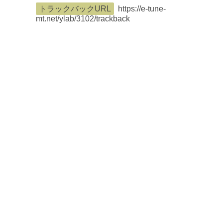
トラックバックURL
https://e-tune-
mt.net/ylab/3102/trackback