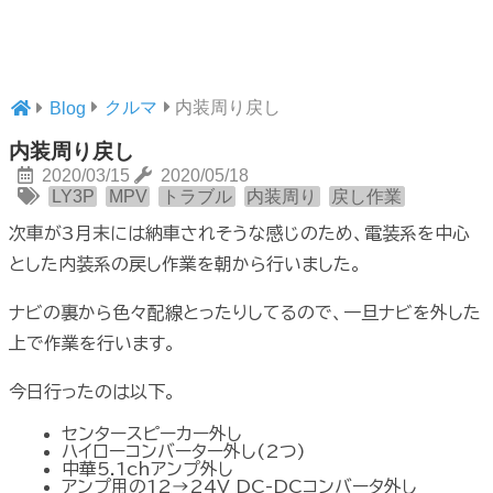
クルマ
内装周り戻し
Blog
内装周り戻し
2020/03/15
2020/05/18
LY3P
MPV
トラブル
内装周り
戻し作業
次車が3月末には納車されそうな感じのため、電装系を中心
とした内装系の戻し作業を朝から行いました。
ナビの裏から色々配線とったりしてるので、一旦ナビを外した
上で作業を行います。
今日行ったのは以下。
センタースピーカー外し
ハイローコンバーター外し(2つ)
中華5.1chアンプ外し
アンプ用の12→24V DC-DCコンバータ外し