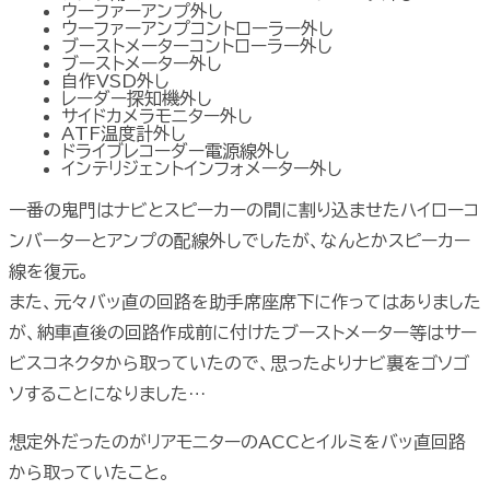
ウーファーアンプ外し
ウーファーアンプコントローラー外し
ブーストメーターコントローラー外し
ブーストメーター外し
自作VSD外し
レーダー探知機外し
サイドカメラモニター外し
ATF温度計外し
ドライブレコーダー電源線外し
インテリジェントインフォメーター外し
一番の鬼門はナビとスピーカーの間に割り込ませたハイローコ
ンバーターとアンプの配線外しでしたが、なんとかスピーカー
線を復元。
また、元々バッ直の回路を助手席座席下に作ってはありました
が、納車直後の回路作成前に付けたブーストメーター等はサー
ビスコネクタから取っていたので、思ったよりナビ裏をゴソゴ
ソすることになりました…
想定外だったのがリアモニターのACCとイルミをバッ直回路
から取っていたこと。