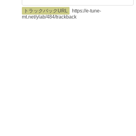
トラックバックURL
https://e-tune-
mt.net/ylab/484/trackback