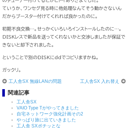
のチューナー付けてるとかヒドイありさまでした。
ていうか、ワンセグ見る時に他処理なんてそう動かさないん
だからブースター付けてくれれば良かったのに。
初期不良交換…。せっかくいろいろインストールしたのに…。
DISKレスで新品を送ってくれないかと交渉しましたが保証で
きないと却下されました。
ということで別のDISKにddでコピりますかね。
ガックリ。
工人舎SX 無線LANの問題
工人舎SX 入れ替え
関連記事
工人舎SX
VAIO Type Tがやってきました
自宅ネットワーク強化計画その2
やっぱり旅に出ていきました
工人舎 SXポチッとな