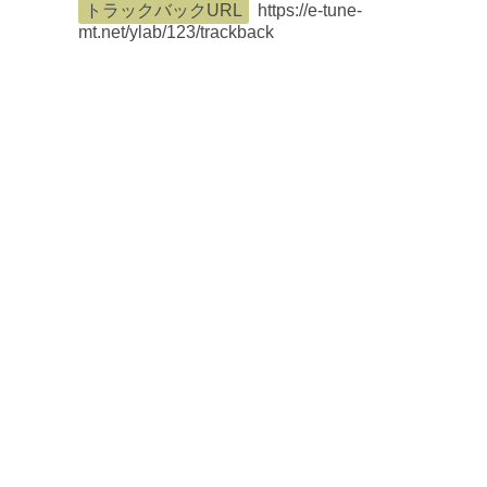
トラックバックURL
https://e-tune-
mt.net/ylab/123/trackback