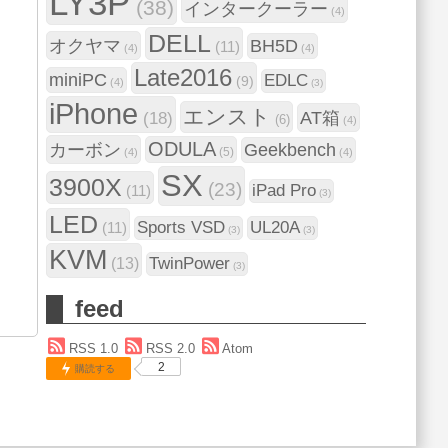
LY3P
(38)
インタークーラー
(4)
DELL
オクヤマ
BH5D
(11)
(4)
(4)
Late2016
miniPC
EDLC
(9)
(4)
(3)
iPhone
エンスト
AT箱
(18)
(6)
(4)
ODULA
カーボン
Geekbench
(5)
(4)
(4)
SX
3900X
(23)
iPad Pro
(11)
(3)
LED
Sports VSD
UL20A
(11)
(3)
(3)
KVM
TwinPower
(13)
(3)
feed
RSS 1.0
RSS 2.0
Atom
2
購読する