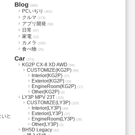
Blog
(866)
PCいぢり
(401)
クルマ
(173)
アプリ開発
(58)
日常
(97)
。
家電
(12)
カメラ
(100)
食べ物
(25)
Car
(271)
KG2P CX-8 XD AWD
(94)
CUSTOMIZE(KG2P)
(94)
Interior(KG2P)
(37)
Exterior(KG2P)
(34)
EngineRoom(KG2P)
(17)
Other(KG2P)
(6)
LY3P MPV 23T
(115)
CUSTOMIZE(LY3P)
(115)
Interior(LY3P)
(49)
Exterior(LY3P)
(37)
ないと
EngineRoom(LY3P)
(26)
Other(LY3P)
(3)
BH5D Legacy
(62)