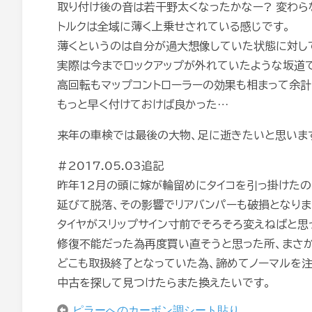
取り付け後の音は若干野太くなったかなー? 変わら
トルクは全域に薄く上乗せされている感じです。
薄くというのは自分が過大想像していた状態に対して
実際は今までロックアップが外れていたような坂道で
高回転もマップコントローラーの効果も相まって余計
もっと早く付けておけば良かった…
来年の車検では最後の大物、足に逝きたいと思いま
#2017.05.03追記
昨年12月の頭に嫁が輪留めにタイコを引っ掛けたの
延びて脱落、その影響でリアバンパーも破損となりま
タイヤがスリップサイン寸前でそろそろ変えねばと思
修復不能だった為再度買い直そうと思った所、まさか
どこも取扱終了となっていた為、諦めてノーマルを注
中古を探して見つけたらまた換えたいです。
ピラーへのカーボン調シート貼り