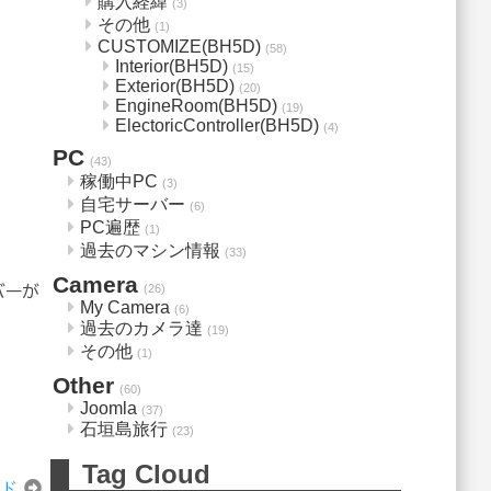
購入経緯
(3)
その他
(1)
CUSTOMIZE(BH5D)
(58)
Interior(BH5D)
(15)
Exterior(BH5D)
(20)
EngineRoom(BH5D)
(19)
ElectoricController(BH5D)
(4)
PC
(43)
稼働中PC
(3)
自宅サーバー
(6)
PC遍歴
(1)
過去のマシン情報
(33)
Camera
(26)
バーが
My Camera
(6)
過去のカメラ達
(19)
その他
(1)
Other
(60)
Joomla
(37)
石垣島旅行
(23)
Tag Cloud
ッド