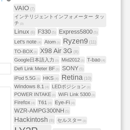
VAIO
(7)
インテリジェントインフォメーター タッ
チ
(3)
Linux
F330
Express5800
(6)
(5)
(5)
Ryzen9
Let's note
Atom
(11)
(4)
(3)
X98 Air 3G
TO-BOX
(8)
(3)
T-bao
Google日本語入力
Mid2012
(4)
(3)
(3)
SONY
Defi Link Meter BF
(5)
(3)
Retina
HKS
iPod 5.5G
(10)
(4)
(3)
Windows 8.1
LEDポジション
(4)
(3)
POWER INTAKE
WiFi Link 5300
(3)
(3)
Firefox
T61
Eye-Fi
(4)
(4)
(4)
WZR-AMPG300NH
(5)
Hackintosh
セルスター
(8)
(3)