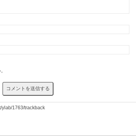
い。
et/ylab/1763/trackback