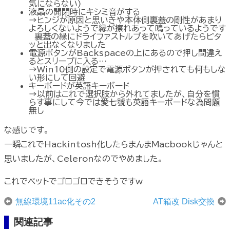
気にならない)
液晶の開閉時にキシミ音がする
→ヒンジが原因と思いきや本体側裏蓋の剛性があまり
よろしくないようで縁が擦れあって鳴っているようです
裏蓋の縁にドライファストルブを吹いてあげたらピタ
ッと出なくなりました
電源ボタンがBackspaceの上にあるので押し間違え
るとスリープに入る…
→Win10側の設定で電源ボタンが押されても何もしな
い形にして回避
キーボードが英語キーボード
→以前はこれで選択肢から外れてましたが、自分を慣
らす事にして今では愛七號も英語キーボードな為問題
無し
な感じです。
一瞬これでHackintosh化したらまんまMacbookじゃんと
思いましたが、Celeronなのでやめました。
これでベットでゴロゴロできそうですw
無線環境11ac化その2
AT箱改 Disk交換
関連記事