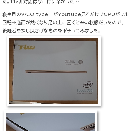
た。11a非対応はなにげに辛かった…
寝室用のVAIO type TがYoutube見るだけでCPUがフル
回転→底面が熱くなり足の上に置くと辛い状態だったので、
後継者を探し良さげなものをポチってみました。