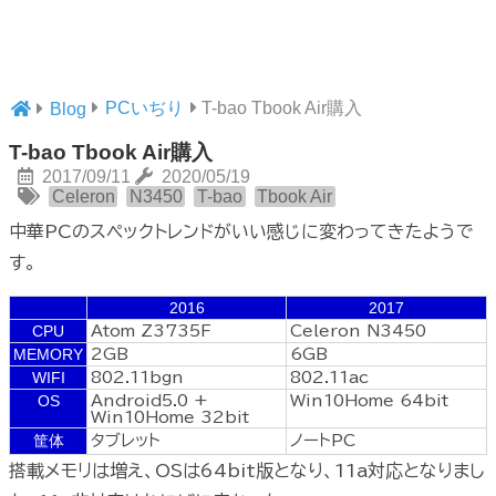
PCいぢり
T-bao Tbook Air購入
Blog
T-bao Tbook Air購入
2017/09/11
2020/05/19
Celeron
N3450
T-bao
Tbook Air
中華PCのスペックトレンドがいい感じに変わってきたようで
す。
2016
2017
CPU
Atom Z3735F
Celeron N3450
MEMORY
2GB
6GB
WIFI
802.11bgn
802.11ac
OS
Android5.0 +
Win10Home 64bit
Win10Home 32bit
筐体
タブレット
ノートPC
搭載メモリは増え、OSは64bit版となり、11a対応となりまし