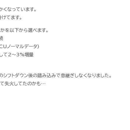
かくなっています。
分けてます。
るかを以下から選べます。
続
ECUノーマルデータ)
して2～3%増量
時のシフトダウン後の踏み込みで息継ぎしなくなりました。
くて失火してたのかも…