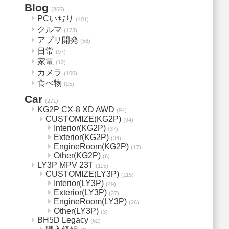
Blog
(866)
PCいぢり
(401)
クルマ
(173)
アプリ開発
(58)
日常
(97)
家電
(12)
カメラ
(100)
食べ物
(25)
Car
(271)
KG2P CX-8 XD AWD
(94)
CUSTOMIZE(KG2P)
(94)
Interior(KG2P)
(37)
Exterior(KG2P)
(34)
EngineRoom(KG2P)
(17)
Other(KG2P)
(6)
LY3P MPV 23T
(115)
CUSTOMIZE(LY3P)
(115)
Interior(LY3P)
(49)
Exterior(LY3P)
(37)
EngineRoom(LY3P)
(26)
Other(LY3P)
(3)
BH5D Legacy
(62)