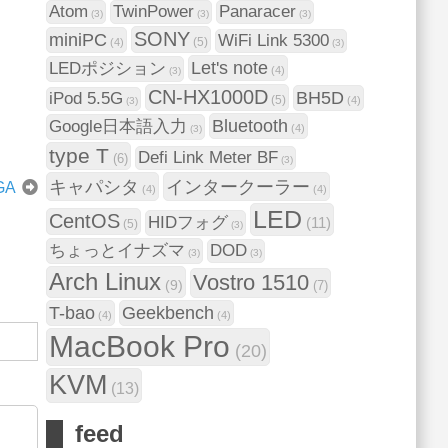
Atom
TwinPower
Panaracer
(3)
(3)
(3)
SONY
miniPC
WiFi Link 5300
(5)
(4)
(3)
Let's note
LEDポジション
(4)
(3)
CN-HX1000D
BH5D
iPod 5.5G
(5)
(4)
(3)
Bluetooth
Google日本語入力
(4)
(3)
type T
Defi Link Meter BF
(6)
(3)
キャパシタ
インタークーラー
GA
(4)
(4)
LED
CentOS
HIDフォグ
(11)
(5)
(3)
ちょっとイナズマ
DOD
(3)
(3)
Arch Linux
Vostro 1510
(9)
(7)
T-bao
Geekbench
(4)
(4)
MacBook Pro
(20)
KVM
(13)
feed