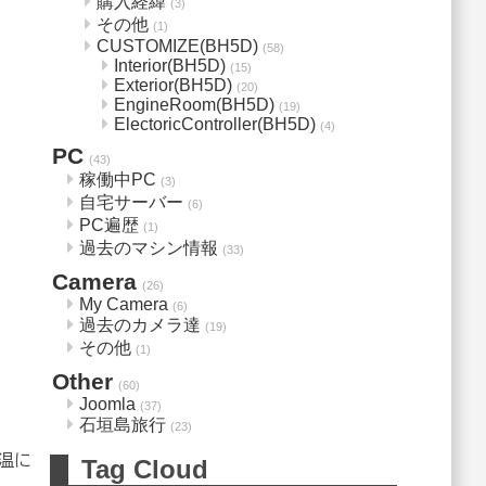
購入経緯
(3)
その他
(1)
CUSTOMIZE(BH5D)
(58)
Interior(BH5D)
(15)
Exterior(BH5D)
(20)
EngineRoom(BH5D)
(19)
ElectoricController(BH5D)
(4)
PC
(43)
稼働中PC
(3)
自宅サーバー
(6)
PC遍歴
(1)
過去のマシン情報
(33)
Camera
(26)
My Camera
(6)
過去のカメラ達
(19)
その他
(1)
Other
(60)
Joomla
(37)
石垣島旅行
(23)
温に
Tag Cloud