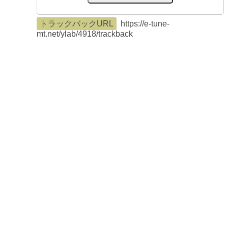
トラックバックURL
https://e-tune-
mt.net/ylab/4918/trackback