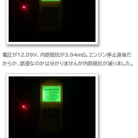
電圧が12.89V、内部抵抗が3.94mΩ。エンジン停止直後だ
からか、誤差なのかは分かりませんが内部抵抗が減りました。