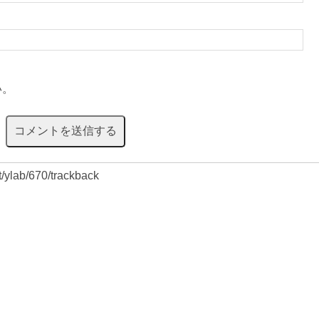
い。
et/ylab/670/trackback