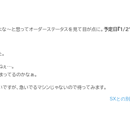
頃だよな～と思ってオーダーステータスを見て目が点に。
予定日『1/2
た。
ねぇ…。
まってるのかなぁ。
いですが、急いでるマシンじゃないので待ってみます。
SXとの