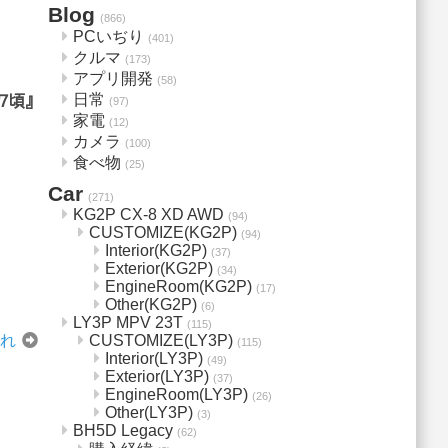
Blog
(866)
PCいぢり
(401)
クルマ
(173)
アプリ開発
(58)
日常
7頃』
(97)
家電
(12)
カメラ
(100)
食べ物
(25)
Car
(271)
KG2P CX-8 XD AWD
(94)
CUSTOMIZE(KG2P)
(94)
Interior(KG2P)
(37)
Exterior(KG2P)
(34)
EngineRoom(KG2P)
(17)
Other(KG2P)
(6)
LY3P MPV 23T
(115)
別れ
CUSTOMIZE(LY3P)
(115)
Interior(LY3P)
(49)
Exterior(LY3P)
(37)
EngineRoom(LY3P)
(26)
Other(LY3P)
(3)
BH5D Legacy
(62)