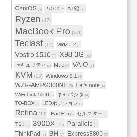
CentOS
AT箱
2700X
(5)
(4)
(3)
Ryzen
(17)
MacBook Pro
(20)
Teclast
(17)
Mid2012
(3)
X98 3G
Vostro 1510
(9)
(7)
VAIO
Mac
セキュリティ
(7)
(4)
(3)
KVM
Windows 8.1
(13)
(4)
WZR-AMPG300NH
Let's note
(5)
(4)
キャパシタ
WiFi Link 5300
(4)
(3)
TO-BOX
LEDポジション
(3)
(3)
Retina
iPad Pro
セルスター
(10)
(3)
(3)
3900X
Parallels
T61
(11)
(7)
(4)
BH
ThinkPad
Express5800
(7)
(5)
(5)