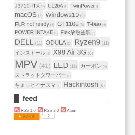
J3710-ITX
UL20A
TwinPower
(4)
(3)
(3)
macOS
Windows10
(7)
(6)
GT110e
FLR not ready
T-bao
(5)
(4)
(4)
POWER INTAKE
Flex放熱塗装
(3)
(3)
DELL
Ryzen9
ODULA
(11)
(11)
(5)
X98 Air 3G
インストール
(8)
(3)
MPV
LED
(41)
カーボン
(11)
(4)
ストラットタワーバー
(3)
Hackintosh
ちょっとイナズマ
(8)
(3)
feed
RSS 1.0
RSS 2.0
Atom
2
購読する