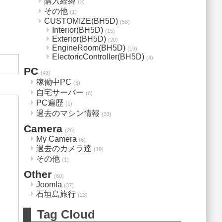
購入経緯
(3)
その他
(1)
CUSTOMIZE(BH5D)
(58)
Interior(BH5D)
(15)
Exterior(BH5D)
(20)
EngineRoom(BH5D)
(19)
ElectoricController(BH5D)
(4)
PC
(43)
稼働中PC
(3)
自宅サーバー
(6)
PC遍歴
(1)
過去のマシン情報
(33)
Camera
(26)
My Camera
(6)
過去のカメラ達
(19)
その他
(1)
Other
(60)
Joomla
(37)
石垣島旅行
(23)
Tag Cloud