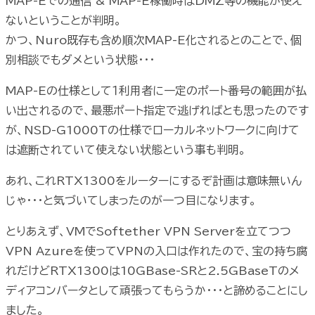
MAP-Eでの通信 & MAP-E稼働時はDMZ等の機能が使え
ないということが判明。
かつ、Nuro既存も含め順次MAP-E化されるとのことで、個
別相談でもダメという状態・・・
MAP-Eの仕様として１利用者に一定のポート番号の範囲が払
い出されるので、最悪ポート指定で逃げればとも思ったのです
が、NSD-G1000Tの仕様でローカルネットワークに向けて
は遮断されていて使えない状態という事も判明。
あれ、これRTX1300をルーターにするぞ計画は意味無いん
じゃ・・・と気づいてしまったのが一つ目になります。
とりあえず、VMでSoftether VPN Serverを立てつつ
VPN Azureを使ってVPNの入口は作れたので、宝の持ち腐
れだけどRTX1300は10GBase-SRと2.5GBaseTのメ
ディアコンバータとして頑張ってもらうか・・・と諦めることにし
ました。