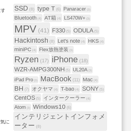
SSD
type T
Panaracer
(8)
(6)
(3)
ます
Bluetooth
AT箱
LS470W+
(4)
(4)
(3)
MPV
(41)
F330
ODULA
(5)
(5)
Hackintosh
Let's note
HKS
(8)
(4)
(4)
miniPC
Flex放熱塗装
(4)
(3)
Ryzen
iPhone
(17)
(18)
WZR-AMPG300NH
UL20A
(5)
(3)
MacBook
Mac
iPad Pro
(11)
(4)
(3)
BH
SONY
オクヤマ
T-bao
(7)
(5)
(4)
(4)
CentOS
インタークーラー
(5)
(4)
Windows10
Atom
(6)
(3)
インテリジェントインフォメ
で気に
ーター
(8)