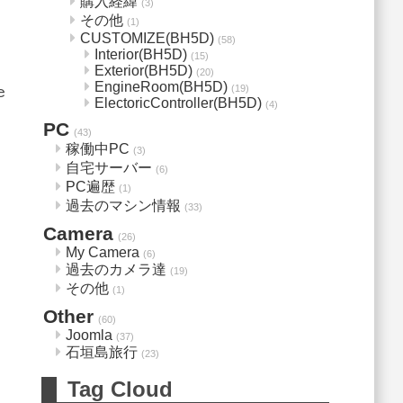
購入経緯
(3)
その他
(1)
CUSTOMIZE(BH5D)
(58)
Interior(BH5D)
(15)
Exterior(BH5D)
(20)
EngineRoom(BH5D)
(19)
e
ElectoricController(BH5D)
(4)
PC
(43)
稼働中PC
(3)
自宅サーバー
(6)
PC遍歴
(1)
過去のマシン情報
(33)
Camera
(26)
My Camera
(6)
過去のカメラ達
(19)
その他
(1)
Other
(60)
Joomla
(37)
石垣島旅行
(23)
Tag Cloud