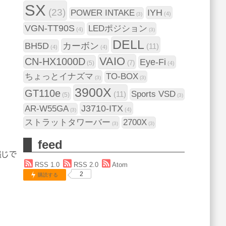
SX
(23)
IYH
POWER INTAKE
(4)
(3)
VGN-TT90S
LEDポジション
(4)
(3)
DELL
BH5D
カーボン
(11)
(4)
(4)
VAIO
CN-HX1000D
Eye-Fi
(7)
(5)
(4)
ちょっとイナズマ
TO-BOX
(3)
(3)
3900X
GT110e
Sports VSD
(11)
(5)
(3)
J3710-ITX
AR-W55GA
(4)
(3)
ストラットタワーバー
2700X
(3)
(3)
feed
感じで
RSS 1.0
RSS 2.0
Atom
2
購読する