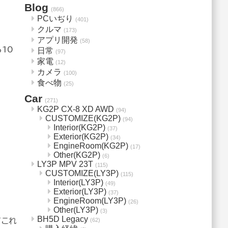
Blog
(866)
PCいぢり
(401)
クルマ
(173)
アプリ開発
(58)
10
日常
(97)
家電
(12)
カメラ
(100)
食べ物
(25)
Car
(271)
KG2P CX-8 XD AWD
(94)
CUSTOMIZE(KG2P)
(94)
Interior(KG2P)
(37)
Exterior(KG2P)
(34)
EngineRoom(KG2P)
(17)
Other(KG2P)
(6)
LY3P MPV 23T
(115)
CUSTOMIZE(LY3P)
(115)
Interior(LY3P)
(49)
Exterior(LY3P)
(37)
EngineRoom(LY3P)
(26)
Other(LY3P)
(3)
BH5D Legacy
(62)
てこれ