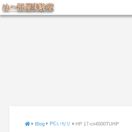
PCいぢり
Blog
HP 17-cn4000TUHP