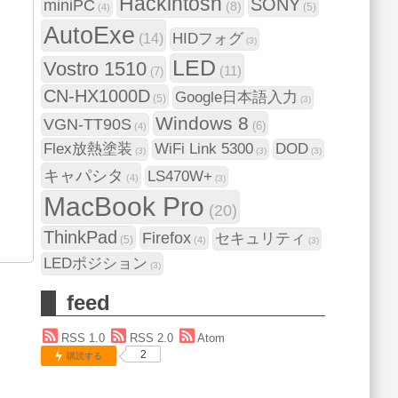
Hackintosh
SONY
miniPC
(8)
(5)
(4)
AutoExe
(14)
HIDフォグ
(3)
LED
Vostro 1510
(11)
(7)
CN-HX1000D
Google日本語入力
(5)
(3)
Windows 8
VGN-TT90S
(6)
(4)
Flex放熱塗装
WiFi Link 5300
DOD
(3)
(3)
(3)
キャパシタ
LS470W+
(4)
(3)
MacBook Pro
(20)
ThinkPad
Firefox
セキュリティ
(5)
(4)
(3)
LEDポジション
(3)
feed
RSS 1.0
RSS 2.0
Atom
2
購読する