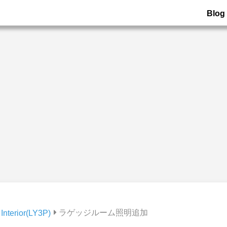
Blog
ラゲッジルーム照明追加
Interior(LY3P)