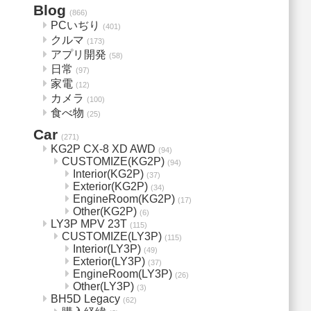
Blog
(866)
PCいぢり
(401)
クルマ
(173)
アプリ開発
(58)
日常
(97)
家電
(12)
カメラ
(100)
食べ物
(25)
Car
(271)
KG2P CX-8 XD AWD
(94)
CUSTOMIZE(KG2P)
(94)
Interior(KG2P)
(37)
Exterior(KG2P)
(34)
EngineRoom(KG2P)
(17)
Other(KG2P)
(6)
LY3P MPV 23T
(115)
CUSTOMIZE(LY3P)
(115)
Interior(LY3P)
(49)
Exterior(LY3P)
(37)
EngineRoom(LY3P)
(26)
Other(LY3P)
(3)
BH5D Legacy
(62)