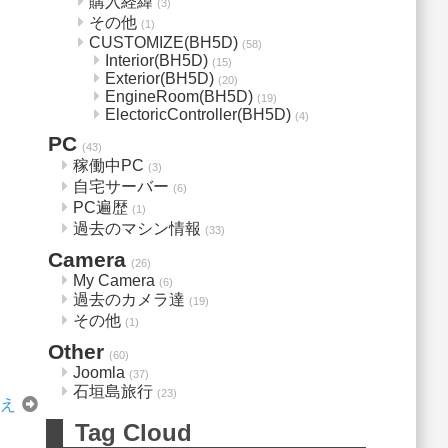
購入経緯
(3)
その他
(1)
CUSTOMIZE(BH5D)
(58)
Interior(BH5D)
(15)
Exterior(BH5D)
(20)
EngineRoom(BH5D)
(19)
ElectoricController(BH5D)
(4)
PC
(43)
稼働中PC
(3)
自宅サーバー
(6)
PC遍歴
(1)
過去のマシン情報
(33)
Camera
(26)
My Camera
(6)
過去のカメラ達
(19)
その他
(1)
Other
(60)
Joomla
(37)
石垣島旅行
(23)
換え
Tag Cloud