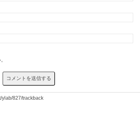
い。
et/ylab/827/trackback