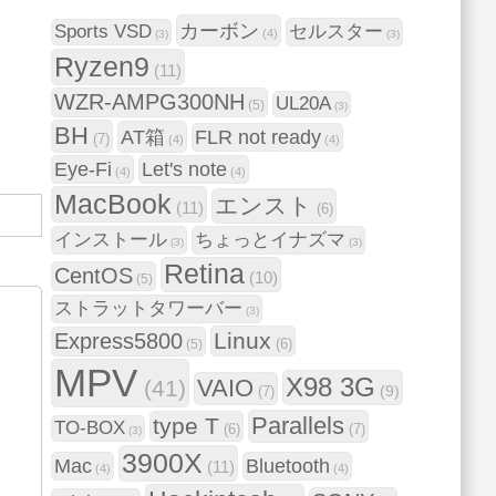
カーボン
Sports VSD
セルスター
(4)
(3)
(3)
Ryzen9
(11)
WZR-AMPG300NH
UL20A
(5)
(3)
BH
AT箱
FLR not ready
(7)
(4)
(4)
Eye-Fi
Let's note
(4)
(4)
MacBook
エンスト
(11)
(6)
インストール
ちょっとイナズマ
(3)
(3)
Retina
CentOS
(10)
(5)
ストラットタワーバー
(3)
Linux
Express5800
(6)
(5)
MPV
X98 3G
VAIO
(41)
(9)
(7)
Parallels
type T
TO-BOX
(6)
(7)
(3)
3900X
Mac
Bluetooth
(11)
(4)
(4)