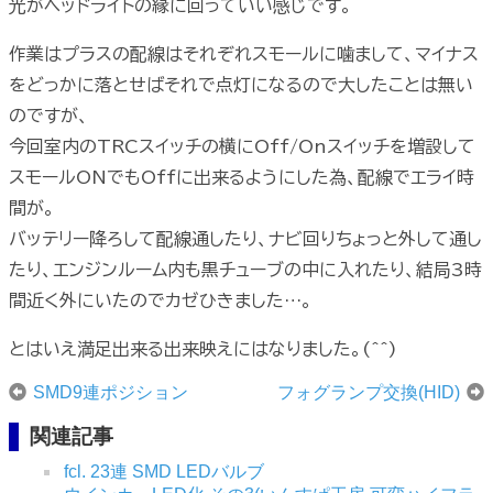
光がヘッドライトの縁に回っていい感じです。
作業はプラスの配線はそれぞれスモールに噛まして、マイナス
をどっかに落とせばそれで点灯になるので大したことは無い
のですが、
今回室内のTRCスイッチの横にOff/Onスイッチを増設して
スモールONでもOffに出来るようにした為、配線でエライ時
間が。
バッテリー降ろして配線通したり、ナビ回りちょっと外して通し
たり、エンジンルーム内も黒チューブの中に入れたり、結局3時
間近く外にいたのでカゼひきました…。
とはいえ満足出来る出来映えにはなりました。(^^)
SMD9連ポジション
フォグランプ交換(HID)
関連記事
fcl. 23連 SMD LEDバルブ