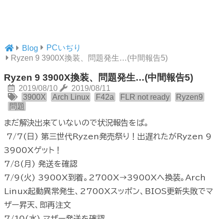
PCいぢり
Blog
Ryzen 9 3900X換装、問題発生…(中間報告5)
Ryzen 9 3900X換装、問題発生…(中間報告5)
2019/08/10
2019/08/11
3900X
Arch Linux
F42a
FLR not ready
Ryzen9
問題
まだ解決出来ていないので状況報告をば。
7/7(日) 第三世代Ryzen発売祭り！出遅れたがRyzen 9
3900Xゲット！
7/8(月) 発送を確認
7/9(火) 3900X到着。2700X→3900Xへ換装。Arch
Linux起動異常発生、2700Xスッポン、BIOS更新失敗でマ
ザー昇天、即再注文
7/10(水) マザー発送を確認