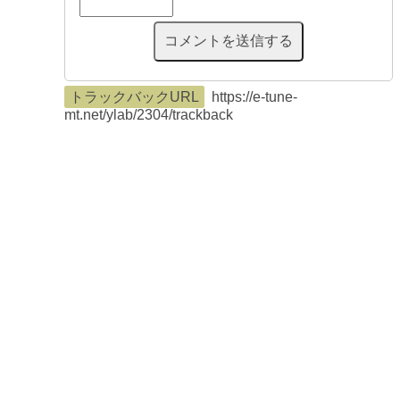
トラックバックURL
https://e-tune-
mt.net/ylab/2304/trackback