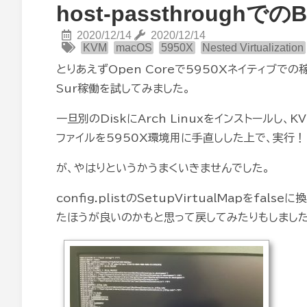
host-passthroughでの
2020/12/14
2020/12/14
KVM
macOS
5950X
Nested Virtualization
とりあえずOpen Coreで5950Xネイティブでの稼
Sur稼働を試してみました。
一旦別のDiskにArch Linuxをインストールし、
ファイルを5950X環境用に手直しした上で、実行！
が、やはりというかうまくいきませんでした。
config.plistのSetupVirtualMapを
たほうが良いのかもと思って戻してみたりもしまし