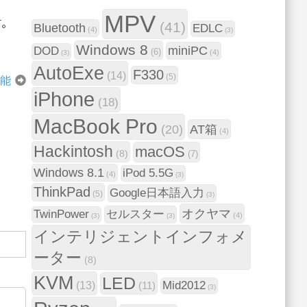
MPV
。
(41)
Bluetooth
EDLC
(4)
(3)
Windows 8
miniPC
DOD
(6)
(4)
(3)
AutoExe
F330
(14)
(5)
性能
iPhone
(18)
MacBook Pro
AT箱
(20)
(4)
Hackintosh
macOS
(8)
(7)
Windows 8.1
iPod 5.5G
(4)
(3)
ThinkPad
Google日本語入力
(5)
(3)
オクヤマ
TwinPower
セルスター
(4)
(3)
(3)
インテリジェントインフォメ
ーター
(8)
KVM
LED
Mid2012
(13)
(11)
(3)