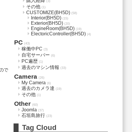
購入経緯
(3)
その他
(1)
CUSTOMIZE(BH5D)
(58)
Interior(BH5D)
(15)
Exterior(BH5D)
(20)
EngineRoom(BH5D)
(19)
ElectoricController(BH5D)
(4)
PC
(43)
稼働中PC
(3)
自宅サーバー
(6)
PC遍歴
(1)
過去のマシン情報
(33)
たので
Camera
(26)
My Camera
(6)
過去のカメラ達
(19)
その他
(1)
Other
(60)
Joomla
(37)
石垣島旅行
(23)
Tag Cloud