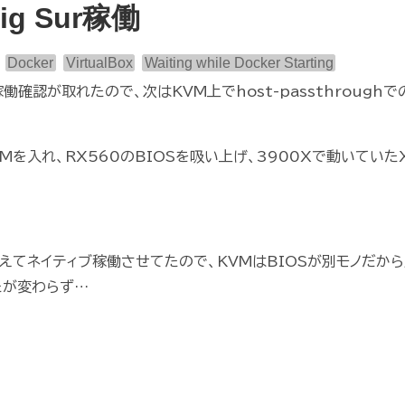
Big Sur稼働
Docker
VirtualBox
Waiting while Docker Starting
働確認が取れたので、次はKVM上でhost-passthroughでの
KVMを入れ、RX560のBIOSを吸い上げ、3900Xで動いていた
falseに換えてネイティブ稼働させてたので、KVMはBIOSが別モノだか
たが変わらず…