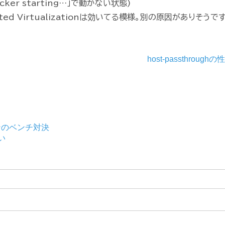
ocker starting…」で動かない状態)
d Virtualizationは効いてる模様。別の原因がありそうです
host-passthroughの
Xマシンのベンチ対決
い