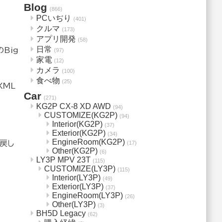
Blog
(866)
PCいぢり
(401)
クルマ
(173)
アプリ開発
(58)
日常
Big
(97)
家電
(12)
カメラ
(100)
食べ物
(25)
XML
Car
(271)
KG2P CX-8 XD AWD
(94)
CUSTOMIZE(KG2P)
(94)
Interior(KG2P)
(37)
Exterior(KG2P)
(34)
EngineRoom(KG2P)
ら戻し
(17)
Other(KG2P)
(6)
LY3P MPV 23T
(115)
CUSTOMIZE(LY3P)
(115)
Interior(LY3P)
(49)
Exterior(LY3P)
(37)
EngineRoom(LY3P)
(26)
Other(LY3P)
(3)
BH5D Legacy
(62)