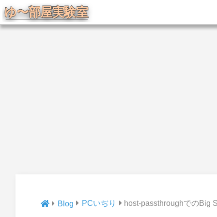
PCいぢり
host-passthroughでのBig
Blog