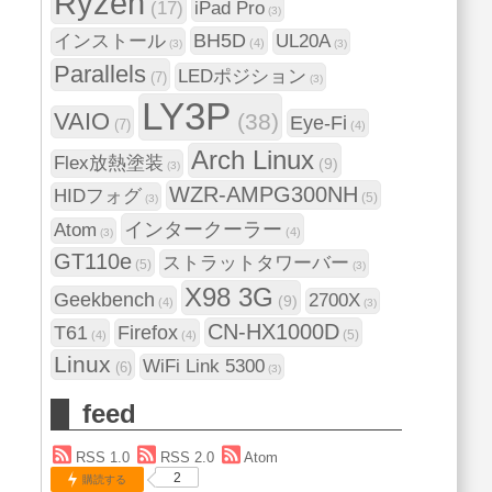
Ryzen
(17)
iPad Pro
(3)
BH5D
インストール
UL20A
(4)
(3)
(3)
Parallels
LEDポジション
(7)
(3)
LY3P
VAIO
(38)
Eye-Fi
(7)
(4)
Arch Linux
Flex放熱塗装
(9)
(3)
WZR-AMPG300NH
HIDフォグ
(5)
(3)
インタークーラー
Atom
(4)
(3)
GT110e
ストラットタワーバー
(5)
(3)
X98 3G
Geekbench
2700X
(9)
(4)
(3)
CN-HX1000D
T61
Firefox
(5)
(4)
(4)
Linux
WiFi Link 5300
(6)
(3)
feed
RSS 1.0
RSS 2.0
Atom
2
購読する