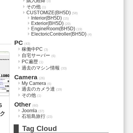
購入経緯
(3)
その他
(1)
CUSTOMIZE(BH5D)
(58)
Interior(BH5D)
(15)
Exterior(BH5D)
(20)
EngineRoom(BH5D)
(19)
ElectoricController(BH5D)
(4)
PC
(43)
稼働中PC
(3)
自宅サーバー
(6)
PC遍歴
(1)
過去のマシン情報
(33)
Camera
(26)
My Camera
(6)
過去のカメラ達
(19)
その他
(1)
Other
6
(60)
Joomla
(37)
ーク
石垣島旅行
(23)
Tag Cloud