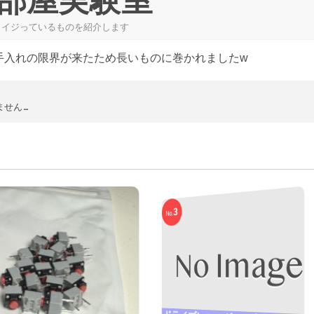
部屋実験室
々イジっているものを紹介します
手入れの限界が来たため長いものに巻かれましたw
！
ません…
3
No.