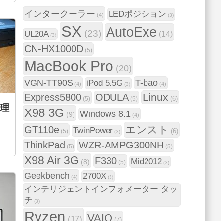
インタークーラー
LEDポジション
(4)
(3)
SX
AutoExe
(23)
UL20A
(14)
(3)
CN-HX1000D
(5)
MacBook Pro
(20)
VGN-TT90S
T-bao
iPod 5.5G
(4)
(4)
(3)
Linux
Express5800
ODULA
(6)
(5)
(5)
修理
X98 3G
Windows 8.1
(9)
(4)
エンスト
GT110e
TwinPower
(6)
(5)
(3)
ThinkPad
WZR-AMPG300NH
(5)
(5)
X98 Air 3G
F330
Mid2012
(8)
(5)
(3)
Geekbench
2700X
(4)
(3)
インテリジェントインフォメーター タッ
チ
(3)
Ryzen
VAIO
(17)
(7)