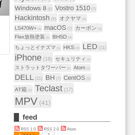
Vostro 1510
Windows 8
(6)
(7)
Hackintosh
オクヤマ
(8)
(4)
macOS
カーボン
LS470W+
(7)
(4)
(3)
BH5D
Flex放熱塗装
(4)
(3)
LED
HKS
ちょっとイナズマ
(11)
(4)
(3)
iPhone
(18)
セキュリティ
(3)
ストラットタワーバー
Atom
(3)
(3)
DELL
BH
CentOS
(11)
(7)
(5)
Teclast
AT箱
(17)
(4)
MPV
(41)
feed
RSS 1.0
RSS 2.0
Atom
2