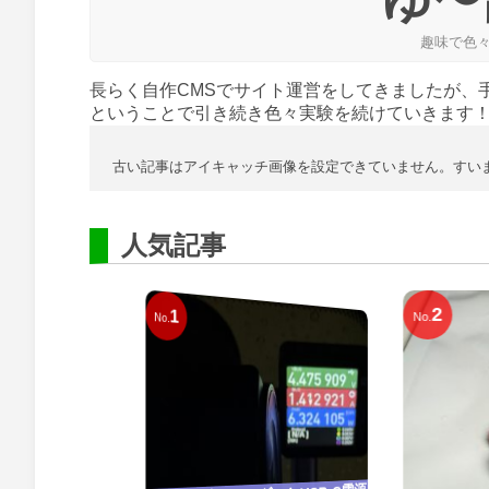
ゆ〜
趣味で色
長らく自作CMSでサイト運営をしてきましたが、
ということで引き続き色々実験を続けていきます
 古い記事はアイキャッチ画像を設定できていません。すい
人気記事
2
1
No.
No.
5
o.