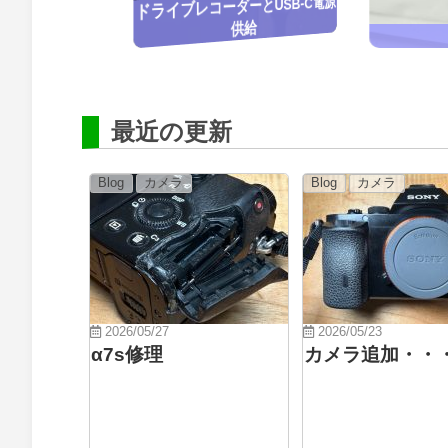
ドライブレコーダーとUSB-C電源
SASの一員
供給
最近の更新
Blog
カメラ
Blog
カメラ
2026/05/27
2026/05/23
α7s修理
カメラ追加・・