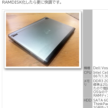
RAMDISK化したら更に快調です。
機種
Dell V
os
CPU
Intel Ce
867
(1.3
メモ
DDR3
2
リ
標準は
2
G
たので増
OS
なので
RAMディ
HDD
SATA
6
T
hink
1GB切っ