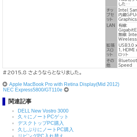
した…
チッ
Intel Sa
プセ
内蔵
GPU
ット
Graphics
LAN
有線:
GigabitE
無線:
Inte
Wireles
拡張
USB3
.0
x
スロ
1,
HDMI x
ット
ロット
その
Bluetoo
他
Spee
d
#2015.8 さようならとなりました。
Apple MacBook Pro with Retina Display(Mid 2012)
NEC Express5800/GT110e
関連記事
DELL New Vostro 3000
久々にノートPCゲット
デスクトップPC購入
久しぶりにノートPC購入
リビングPC入れ替え