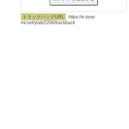
トラックバックURL
https://e-tune-
mt.net/ylab/2266/trackback