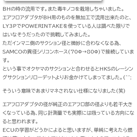
BHの時の流用です。また毒キノコを栽培しちゃいました。
エアフロアダプタがBH用のものを無加工で流用出来たのと、
LY3PでPOWERINTAKEを使っている人は調べた限りで
はいなそうだったので挑戦してみました。
ただインマニ側のサクション径と微妙に合わなくなる為、
SAMCOの異径シリコンホース(70Φ→80Φ)で接続していま
す。
という事でオクヤマのサクションと合わせるとHKSのレーシン
グサクションリローデットよりお金かけてしまってました。(^^;
そういう意味であまりマネされない仕様になりました(笑)
エアフロアダプタの径が純正のエアフロ部の径よりも若干大き
くなっている為、同じ計測量でも実際には吸っている方向にな
ると思われます。
ECUの学習がどうかによると思いますが、単純に考えたら燃