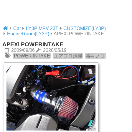
Car
LY3P MPV 23T
CUSTOMIZE(LY3P)
EngineRoom(LY3P)
APEXi POWERINTAKE
APEXi POWERINTAKE
2009/09/06
2020/05/19
POWER INTAKE
エアフロ清掃
毒キノコ